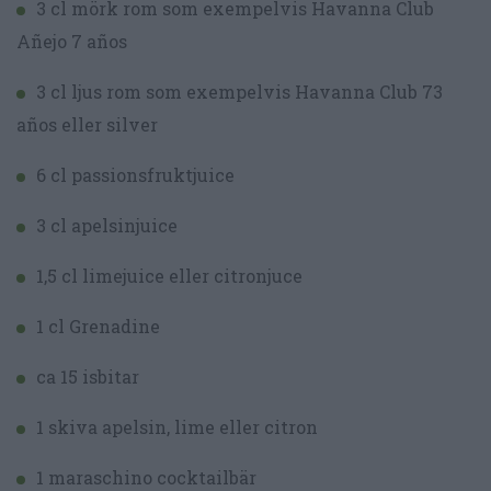
3 cl mörk rom som exempelvis Havanna Club
Añejo 7 años
3 cl ljus rom som exempelvis Havanna Club 73
años eller silver
6 cl passionsfruktjuice
3 cl apelsinjuice
1,5 cl limejuice eller citronjuce
1 cl Grenadine
ca 15 isbitar
1 skiva apelsin, lime eller citron
1 maraschino cocktailbär