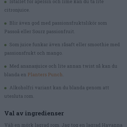
Istället för apelsin och lime kan du ta lite
citronjuice.
Blir även god med passionsfruktslikör som
Passoã eller Sourz passionfruit.
Som juice funkar även råsaft eller smoothie med
passionsfrukt och mango.
Med ananasjuice och lite annan twist så kan du
blanda en
Planters Punch
.
Alkoholfri variant kan du blanda genom att
utesluta rom.
Val av ingredienser
Välj en mörk lagrad rom. Jag tog en lagrad Havanna