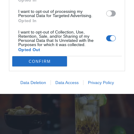
Opted In
I want to opt-out of processing my
Personal Data for Targeted Advertising.
Planters Punch
Opted In
Planters Punch är en läskande longdrink med mörk
rom och tre sorters juice - ananas, apelsin och lite...
I want to opt-out of Collection, Use,
Retention, Sale, and/or Sharing of my
Personal Data that Is Unrelated with the
Purposes for which it was collected.
Opted Out
CONFIRM
RECEPT
Data Deletion
Data Access
Privacy Policy