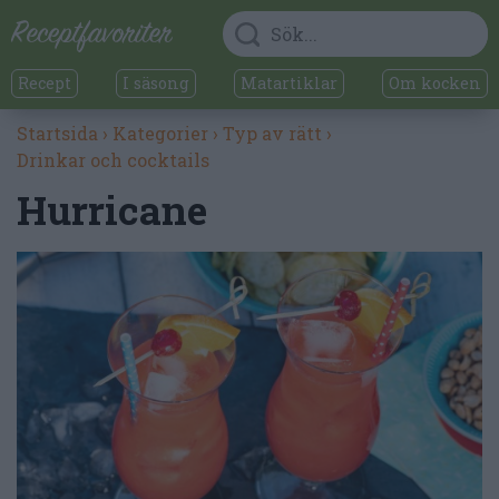
Recept
I säsong
Matartiklar
Om kocken
Startsida
›
Kategorier
›
Typ av rätt
›
Drinkar och cocktails
Hurricane