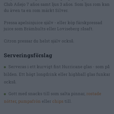
Club Añejo 7 años samt ljus 3 años. Som ljus rom kan
du även ta en rom märkt Silver.
Pressa apelsinjuice själv - eller köp färskpressad
juice som Brämhults eller Loviseberg råsaft.
Citron pressar du helst själv också.
Serveringsförslag
Serveras i ett kurvigt fint Hurricane glas - som på
bilden. Ett högt longdrink eller highball glas funkar
också.
Gott med snacks till som salta pinnar,
rostade
nötter
,
pumpafrön
eller
chips
till.