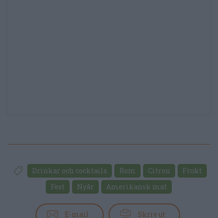
Drinkar och cocktails
Rom
Citron
Frukt
Fest
Nyår
Amerikansk mat
E-mail
Skriv ut