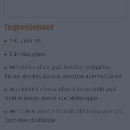
Ingredienser
2 dl mjölk, 3%
2 dl vaniljglass
MED BÄR: 1 dl bär, goda är blåbär, jordgubbar,
hallon, björnbär, hjortron, smultron eller valfria bär
MED FRUKT: 1 banan eller 100 gram frukt, god
frukt är mango, melon eller skalat äpple
MED CHOKLAD: 4 msk chokladdryckspulver typ
Oboy eller chokladsås