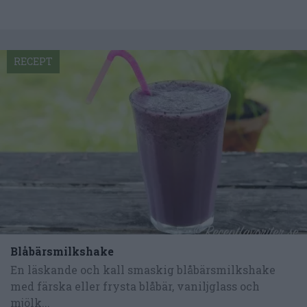
RECEPT
Blåbärsmilkshake
En läskande och kall smaskig blåbärsmilkshake
med färska eller frysta blåbär, vaniljglass och
mjölk...