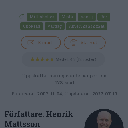
Milkshakes
Mjölk
Vanilj
Bär
Choklad
Vardag
Amerikansk mat
E-mail
Skriv ut
Medel:
4.3
(
12
röster)
Uppskattat näringsvärde per portion:
178 kcal
Publicerat:
2007-11-04
,
Uppdaterat:
2023-07-17
Författare:
Henrik
Mattsson