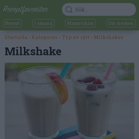
Recept
I säsong
Matartiklar
Om kocken
Startsida
›
Kategorier
›
Typ av rätt
›
Milkshakes
Milkshake