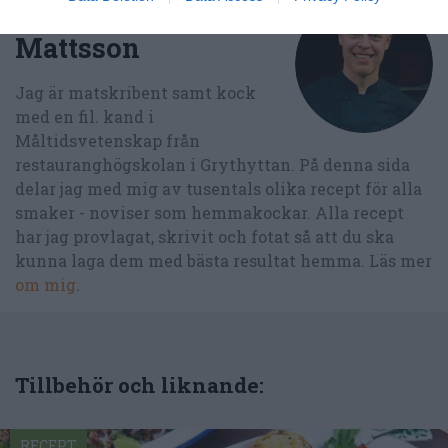
Författare:
Henrik
Mattsson
Jag är matskribent samt kock
med en fil. kand i
Måltidsvetenskap från
restauranghögskolan i Grythyttan. På denna sida
delar jag med mig av tusentals olika recept för alla
smaker - noviser som hemmakockar. Alla recept
har jag provlagat, skrivit och fotat så att du ska
kunna laga dem med bästa resultat hemma. Läs mer
om mig
.
Tillbehör och liknande:
RECEPT