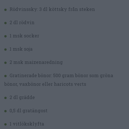
Rödvinssky: 3 dl köttsky från steken
2 dl rödvin
1 msk socker
1 msk soja
2 msk maizenaredning
Gratinerade bönor: 500 gram bönor som gröna
bönor, vaxbönor eller haricots verts
2 dl grädde
0,5 dl gratängost
1 vitlöksklyfta