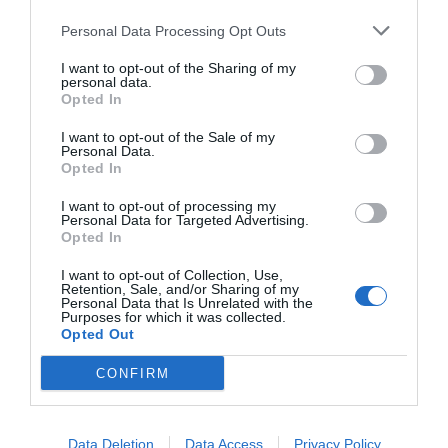
Personal Data Processing Opt Outs
I want to opt-out of the Sharing of my
personal data.
Opted In
Huvudrätter
Lamm
Rött vin
Fest
I want to opt-out of the Sale of my
Personal Data.
Påsk
Avancerat
Fransk mat
Ugnsrätter
Opted In
I want to opt-out of processing my
E-mail
Skriv ut
Personal Data for Targeted Advertising.
Opted In
Medel:
4.1
(
11
röster)
I want to opt-out of Collection, Use,
Retention, Sale, and/or Sharing of my
Personal Data that Is Unrelated with the
Purposes for which it was collected.
Uppskattat näringsvärde per portion:
Opted Out
766 kcal
CONFIRM
Publicerat:
2007-04-05
,
Uppdaterat:
2020-12-03
Data Deletion
Data Access
Privacy Policy