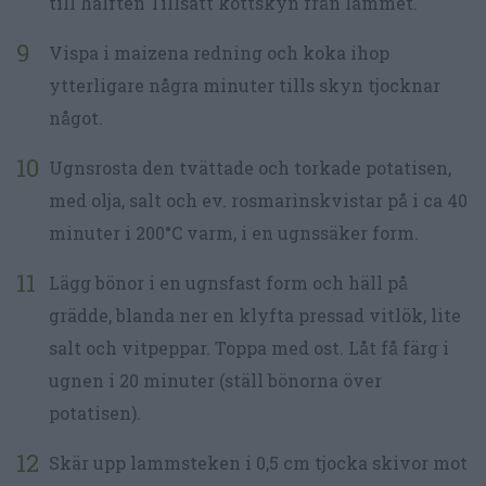
till hälften Tillsätt köttskyn från lammet.
Vispa i maizena redning och koka ihop
ytterligare några minuter tills skyn tjocknar
något.
Ugnsrosta den tvättade och torkade potatisen,
med olja, salt och ev. rosmarinskvistar på i ca 40
minuter i 200°C varm, i en ugnssäker form.
Lägg bönor i en ugnsfast form och häll på
grädde, blanda ner en klyfta pressad vitlök, lite
salt och vitpeppar. Toppa med ost. Låt få färg i
ugnen i 20 minuter (ställ bönorna över
potatisen).
Skär upp lammsteken i 0,5 cm tjocka skivor mot