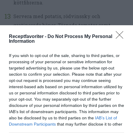
köttfibrerna.
Servera med potatis, rödvinssky och
gratinerade bönor. Tärnade tomater samt
babyspenat är också gott till till lammstek.
Receptfavoriter -
Do Not Process My Personal
Information
If you wish to opt-out of the sale, sharing to third parties, or
processing of your personal or sensitive information for
targeted advertising by us, please use the below opt-out
section to confirm your selection. Please note that after your
opt-out request is processed you may continue seeing
interest-based ads based on personal information utilized by
us or personal information disclosed to third parties prior to
your opt-out. You may separately opt-out of the further
disclosure of your personal information by third parties on the
IAB’s list of downstream participants. This information may
also be disclosed by us to third parties on the
IAB’s List of
Downstream Participants
that may further disclose it to other
third parties.