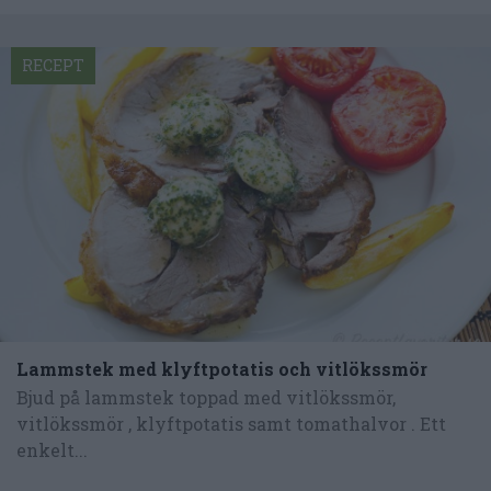
RECEPT
Lammstek med klyftpotatis och vitlökssmör
Bjud på lammstek toppad med vitlökssmör,
vitlökssmör , klyftpotatis samt tomathalvor . Ett
enkelt...