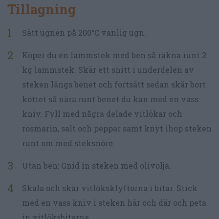
Tillagning
Sätt ugnen på 200°C vanlig ugn.
Köper du en lammstek med ben så räkna runt 2
kg lammstek. Skär ett snitt i underdelen av
steken längs benet och fortsätt sedan skär bort
köttet så nära runt benet du kan med en vass
kniv. Fyll med några delade vitlökar och
rosmarin, salt och peppar samt knyt ihop steken
runt om med steksnöre.
Utan ben: Gnid in steken med olivolja.
Skala och skär vitlöksklyftorna i bitar. Stick
med en vass kniv i steken här och där och peta
in vitlöksbitarna.