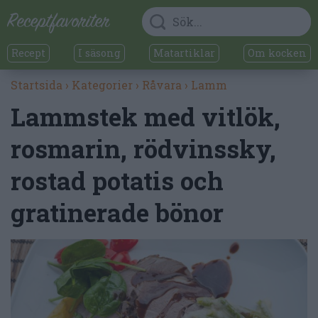
Recept
I säsong
Matartiklar
Om kocken
Startsida
›
Kategorier
›
Råvara
›
Lamm
Lammstek med vitlök,
rosmarin, rödvinssky,
rostad potatis och
gratinerade bönor