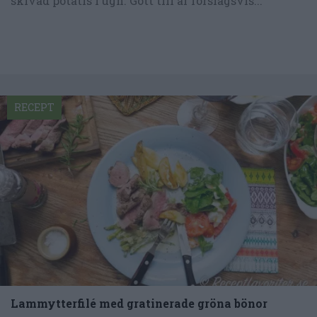
skivad potatis i ugn. Gott till är förslagsvis...
RECEPT
Lammytterfilé med gratinerade gröna bönor