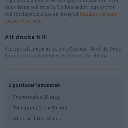
Laga gärna en hel stek och spara det som blir över
samt tärna och frys in. Du kan sedan laga grytor
och förslagsvis koka en jättegod
lammgryta med
indisk currysås
.
Att dricka till:
Vintips till lamm är ex. rött Chateau-Neuf-du-Pape,
Shiraz från australien eller Syrah från Rhone.
6 portioner lammstek
Förberedelse:
10 min
Tillagning:
1 tim 30 min
Klart på:
1 tim 40 min