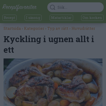
Recept
I säsong
Matartiklar
Om kocken
Startsida
›
Kategorier
›
Typ av rätt
›
Huvudrätter
Kyckling i ugnen allt i
ett