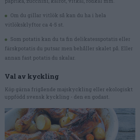
paprika, zucchini, kålrot, vitkål, rödkål mm.
Om du gillar vitlök så kan du ha i hela
vitlöksklyftor ca 4-5 st.
Som potatis kan du ta fin delikatesspotatis eller
färskpotatis du putsar men behåller skalet på. Eller
annan fast potatis du skalar.
Val av kyckling
Köp gärna frigående majskyckling eller ekologiskt
uppfödd svensk kyckling - den en godast.