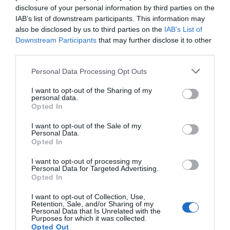
disclosure of your personal information by third parties on the
IAB’s list of downstream participants. This information may
also be disclosed by us to third parties on the
IAB’s List of
Huvudrätter
Kyckling
Rotfrukter
Buffé
Downstream Participants
that may further disclose it to other
third parties.
Lättlagat
Svensk mat
Ugnsrätter
Personal Data Processing Opt Outs
E-mail
Skriv ut
I want to opt-out of the Sharing of my
personal data.
Opted In
Medel:
3.6
(
31
röster)
I want to opt-out of the Sale of my
Personal Data.
Uppskattat näringsvärde per portion:
Opted In
476 kcal
I want to opt-out of processing my
Personal Data for Targeted Advertising.
Publicerat:
2008-10-29
,
Uppdaterat:
2020-03-31
Opted In
I want to opt-out of Collection, Use,
Retention, Sale, and/or Sharing of my
Författare:
Henrik
Personal Data that Is Unrelated with the
Purposes for which it was collected.
Mattsson
Opted Out