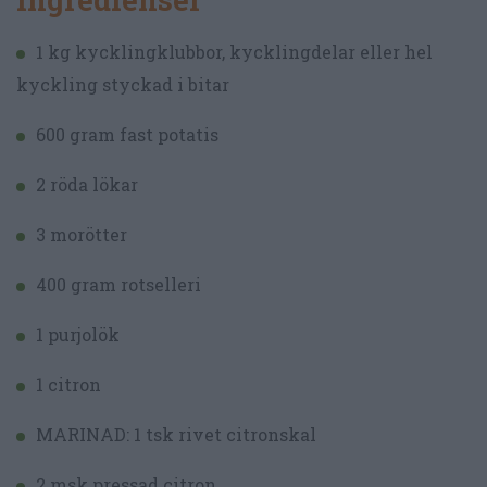
1 kg kycklingklubbor, kycklingdelar eller hel
kyckling styckad i bitar
600 gram fast potatis
2 röda lökar
3 morötter
400 gram rotselleri
1 purjolök
1 citron
MARINAD: 1 tsk rivet citronskal
2 msk pressad citron