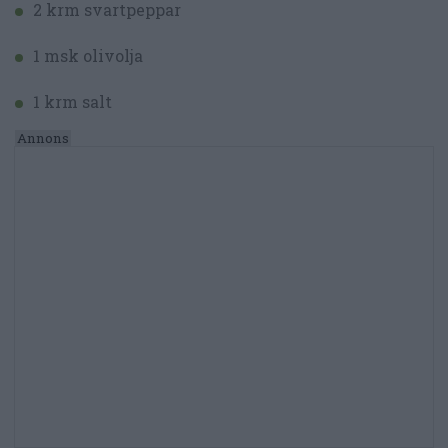
2 krm svartpeppar
1 msk olivolja
1 krm salt