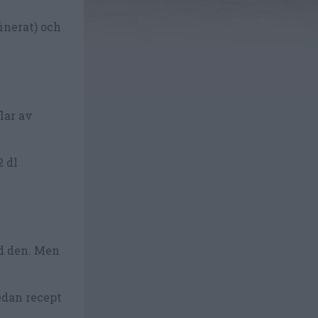
finerat) och
lar av
2 dl
ed den. Men
edan recept