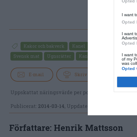
Opted 
I want t
Opted 
I want 
Advertis
Opted 
Kakor och bakverk
Kanel
Vetemjöl
Smör
I want t
Svensk mat
Ugnsrätter
Kanelbullar
Surdeg
of my P
was col
Opted 
E-mail
Skriv ut
Uppskattat näringsvärde per portion:
88 kcal
Publicerat:
2014-03-14
,
Uppdaterat:
2022-09-23
Författare:
Henrik Mattsson