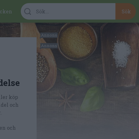
cken
delse
ler köp
ndel och
.
gen och