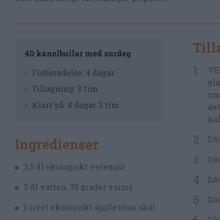
Til
40 kanelbullar med surdeg
VET
Förberedelse:
4 dagar
gla
Tillagning:
3 tim
cm)
Klart på:
4 dagar 3 tim
det
kal
DAG
Ingredienser
DAG
3,5 dl ekologiskt vetemjöl
DAG
3 dl vatten, 35 grader varmt
DAG
1 rivet ekologiskt äpple utan skal
För