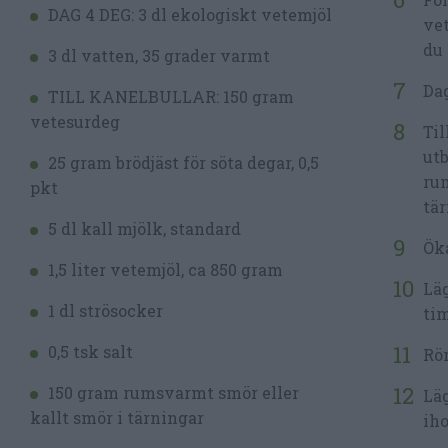
DAG 4 DEG: 3 dl ekologiskt vetemjöl
vet
du 
3 dl vatten, 35 grader varmt
Dag
TILL KANELBULLAR: 150 gram
vetesurdeg
Til
utb
25 gram brödjäst för söta degar, 0,5
rum
pkt
tär
5 dl kall mjölk, standard
Öka
1,5 liter vetemjöl, ca 850 gram
Läg
1 dl strösocker
ti
0,5 tsk salt
Rör
150 gram rumsvarmt smör eller
Läg
kallt smör i tärningar
iho