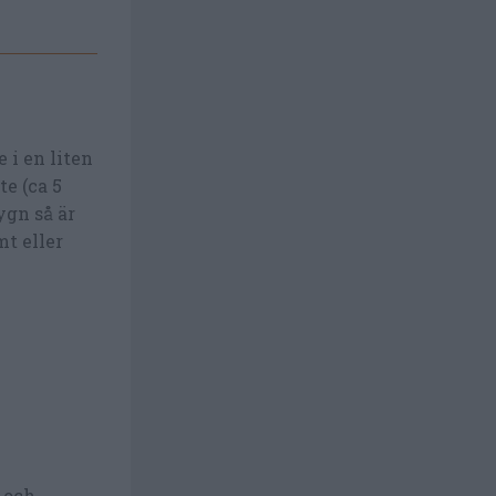
 i en liten
e (ca 5
ygn så är
mt eller
 och