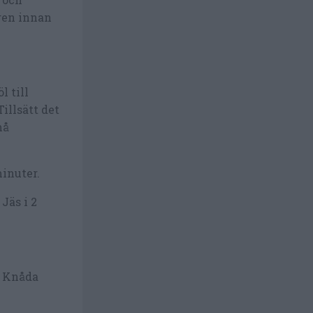
igen innan
l till
illsätt det
må
minuter.
Jäs i 2
. Knåda