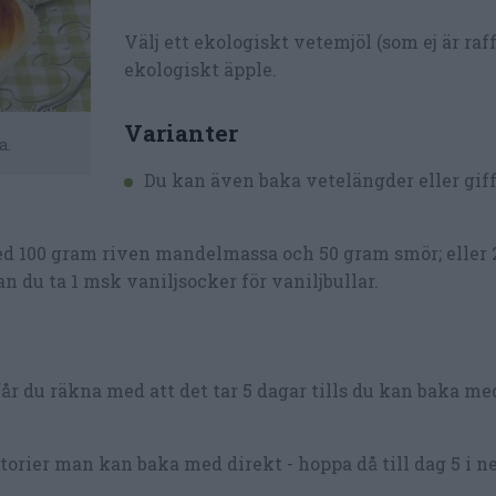
Välj ett ekologiskt vetemjöl (som ej är raf
ekologiskt äpple.
Varianter
a.
Du kan även baka vetelängder eller giff
med 100 gram riven mandelmassa och 50 gram smör; eller 
an du ta 1 msk vaniljsocker för vaniljbullar.
år du räkna med att det tar 5 dagar tills du kan baka m
torier man kan baka med direkt - hoppa då till dag 5 i n