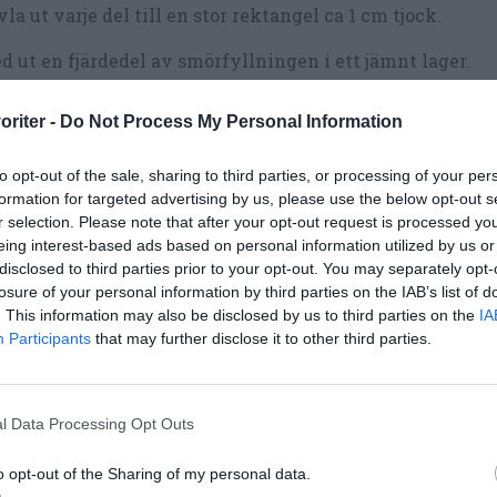
la ut varje del till en stor rektangel ca 1 cm tjock.
d ut en fjärdedel av smörfyllningen i ett jämnt lager.
la ihop degen till en rulle och skär ut ca 10 bitar ca 2 cm
oriter -
Do Not Process My Personal Information
 i bakformar av papp eller lägg dem på en plåt med
kplåtspapper med några cm mellanrum.
to opt-out of the sale, sharing to third parties, or processing of your per
formation for targeted advertising by us, please use the below opt-out s
repa med resterande tre bitar av degen.
r selection. Please note that after your opt-out request is processed y
eing interest-based ads based on personal information utilized by us or
sla bullarna med uppvispat ägg och strö över pärlsocke
disclosed to third parties prior to your opt-out. You may separately opt-
vhackad eller flagad mandel.
losure of your personal information by third parties on the IAB’s list of
. This information may also be disclosed by us to third parties on the
IA
 bullarna övertäckta i 45 minuter.
Participants
that may further disclose it to other third parties.
t ugnen på 225 grader vanlig ugn.
dda 1-2 plåtar i taget i mitten av ugnen i 8-10 minuter ell
l Data Processing Opt Outs
t fin färg.
o opt-out of the Sharing of my personal data.
 svalna något innan servering.