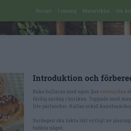
Recept
I säsong
Matartiklar
Om ko
Introduktion och förbere
Baka bullarna med egen ljus
vetesurdeg
el
färdig surdeg i butiken. Toppade med ma
lite pärlsocker. Kallas också kanelsnäckor
Surdegen ska lukta lätt syrligt av jäsnin
bubbla något.