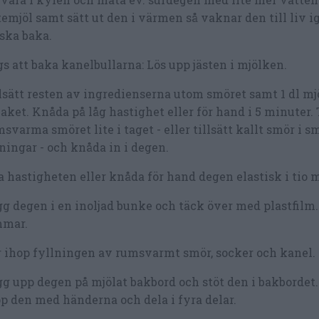
emjöl samt sätt ut den i värmen så vaknar den till liv 
ska baka.
s att baka kanelbullarna: Lös upp jästen i mjölken.
lsätt resten av ingredienserna utom smöret samt 1 dl mjö
aket. Knåda på låg hastighet eller för hand i 5 minuter. T
svarma smöret lite i taget - eller tillsätt kallt smör i s
ningar - och knåda in i degen.
 hastigheten eller knåda för hand degen elastisk i tio 
g degen i en inoljad bunke och täck över med plastfilm. 
mmar.
 ihop fyllningen av rumsvarmt smör, socker och kanel.
g upp degen på mjölat bakbord och stöt den i bakbordet
p den med händerna och dela i fyra delar.