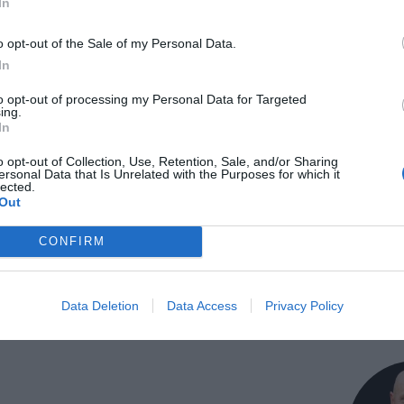
In
o opt-out of the Sale of my Personal Data.
In
to opt-out of processing my Personal Data for Targeted
ing.
In
Vardag
Buffé
Avancerat
o opt-out of Collection, Use, Retention, Sale, and/or Sharing
ersonal Data that Is Unrelated with the Purposes for which it
lected.
Out
Medel:
4.1
(
38
röster)
CONFIRM
Data Deletion
Data Access
Privacy Policy