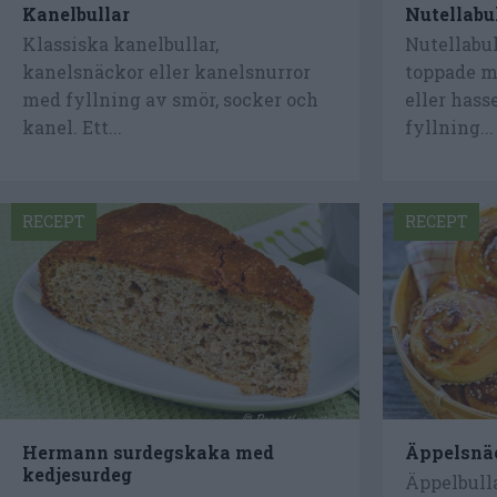
Kanelbullar
Nutellabu
Klassiska kanelbullar,
Nutellabul
kanelsnäckor eller kanelsnurror
toppade m
med fyllning av smör, socker och
eller has
kanel. Ett...
fyllning...
RECEPT
RECEPT
Hermann surdegskaka med
Äppelsnä
kedjesurdeg
Äppelbulla