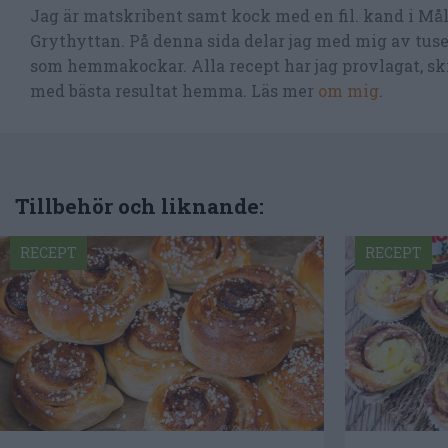
Jag är matskribent samt kock med en fil. kand i Må
Grythyttan. På denna sida delar jag med mig av tusen
som hemmakockar. Alla recept har jag provlagat, skr
med bästa resultat hemma. Läs mer
om mig
.
Tillbehör och liknande:
RECEPT
RECEPT