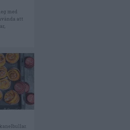
rdeg med
nvända att
ar,
kanelbullar.