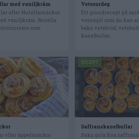
llar med vaniljkräm
Vetesurdeg
lar eller Nutellasnäckor
Ett grundrecept på su
ed vaniljkräm. Nutella
vetemjöl som du kan a
selnötscreme som
baka vetebröd, vetebull
kanelbullar...
RECEPT
ckor
Saffranskanelbullar
r eller äppelsnäckor
Baka gula fina saffrans