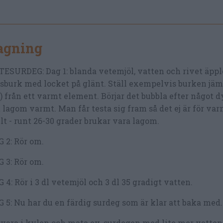
lagning
ESURDEG: Dag 1: blanda vetemjöl, vatten och rivet äpple
sburk med locket på glänt. Ställ exempelvis burken jämt
 från ett varmt element. Börjar det bubbla efter något d
 lagom varmt. Man får testa sig fram så det ej är för var
lt - runt 26-30 grader brukar vara lagom.
 2: Rör om.
 3: Rör om.
 4: Rör i 3 dl vetemjöl och 3 dl 35 gradigt vatten.
 5: Nu har du en färdig surdeg som är klar att baka med.
vara i kylen och mata ev. surdegen med lite mer vatten