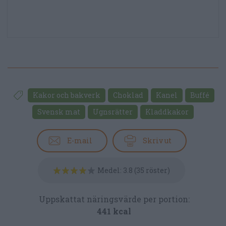
Kakor och bakverk
Choklad
Kanel
Buffé
Svensk mat
Ugnsrätter
Kladdkakor
E-mail
Skriv ut
Medel:
3.8
(
35
röster)
Uppskattat näringsvärde per portion:
441 kcal