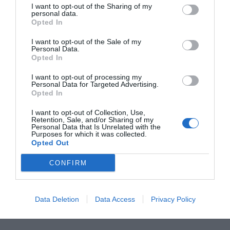
Tillbehör och liknande:
I want to opt-out of the Sharing of my
personal data.
Opted In
RECEPT
I want to opt-out of the Sale of my
Personal Data.
Opted In
I want to opt-out of processing my
Personal Data for Targeted Advertising.
Opted In
I want to opt-out of Collection, Use,
Retention, Sale, and/or Sharing of my
Personal Data that Is Unrelated with the
Purposes for which it was collected.
Opted Out
CONFIRM
Kladdkaka i kastrull
Kladdkaka i kastrull - en kastrullkladdkaka.
Data Deletion
Data Access
Privacy Policy
Enklare kan det inte bli att baka kladdkaka. En
kladdis...