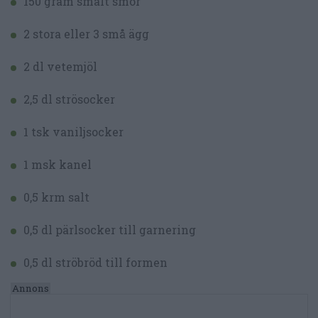
150 gram smält smör
2 stora eller 3 små ägg
2 dl vetemjöl
2,5 dl strösocker
1 tsk vaniljsocker
1 msk kanel
0,5 krm salt
0,5 dl pärlsocker till garnering
0,5 dl ströbröd till formen