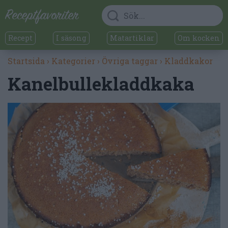
Recept
I säsong
Matartiklar
Om kocken
Startsida
›
Kategorier
›
Övriga taggar
›
Kladdkakor
Kanelbullekladdkaka