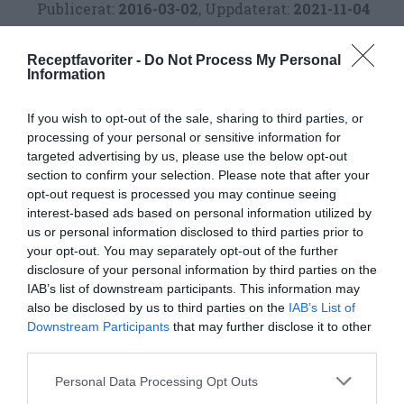
Publicerat:
2016-03-02
,
Uppdaterat:
2021-11-04
Receptfavoriter -
Do Not Process My Personal
Författare:
Henrik
Information
Mattsson
If you wish to opt-out of the sale, sharing to third parties, or
processing of your personal or sensitive information for
Jag är matskribent samt kock
targeted advertising by us, please use the below opt-out
med en fil. kand i
section to confirm your selection. Please note that after your
Måltidsvetenskap från
opt-out request is processed you may continue seeing
restauranghögskolan i Grythyttan. På denna sida
interest-based ads based on personal information utilized by
delar jag med mig av tusentals olika recept för alla
us or personal information disclosed to third parties prior to
smaker - noviser som hemmakockar. Alla recept
your opt-out. You may separately opt-out of the further
disclosure of your personal information by third parties on the
har jag provlagat, skrivit och fotat så att du ska
IAB’s list of downstream participants. This information may
kunna laga dem med bästa resultat hemma. Läs mer
also be disclosed by us to third parties on the
IAB’s List of
om mig
.
Downstream Participants
that may further disclose it to other
third parties.
Personal Data Processing Opt Outs