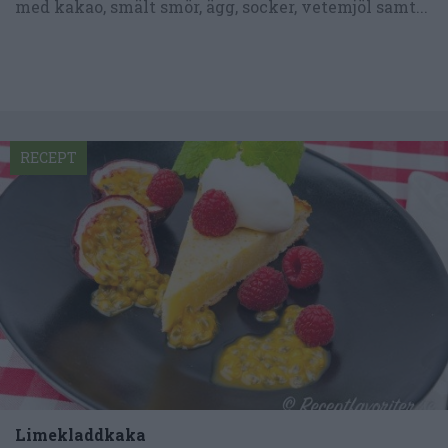
med kakao, smält smör, ägg, socker, vetemjöl samt...
RECEPT
Limekladdkaka