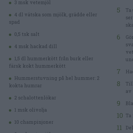
3 msk vetemjöl
Ta
4 dl vätska som mjölk, grädde eller
ser
spad
sk
0,5 tsk salt
Gör
sva
4 msk hackad dill
vet
1,5 dl hummerkött från burk eller
und
färsk kokt hummerkött
Hac
Hummerstuvning på hel hummer: 2
Til
kokta humrar
av 
2 schalottenlökar
Bla
1 msk olivolja
Ta
10 champinjoner
Del