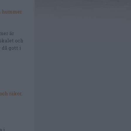
ra hummer
mer är
skalet och
då gott i
och räkor
.
a i