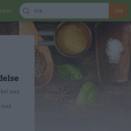
cken
delse
nkel med
 med