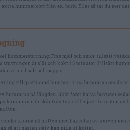
. extra hummerkött från ex. burk. Eller så tar du mer det
lagning
el hummerstuvning: Fräs mjöl och smör, tillsätt vätska
ls stuvningen är slät och kokt i 5 minuter. Tillsätt humm
ka av med salt och peppar.
vning till gratinerad hummer: Tina humrarna om de är f
yv humrarna på längden. Skär först halva huvudet seda
på hummern och skär från topp till stjärt itu resten a
mitten.
å sönder klorna på mitten med baksidan av kniven men
an så att gästen själv kan pilla ut köttet.