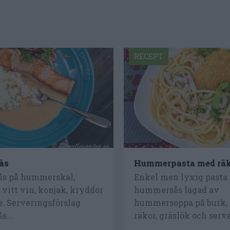
RECEPT
ås
Hummerpasta med rä
s på hummerskal,
Enkel men lyxig pasta
 vitt vin, konjak, kryddor
hummersås lagad av
. Serveringsförslag
hummersoppa på burk, 
...
räkor, gräslök och serve