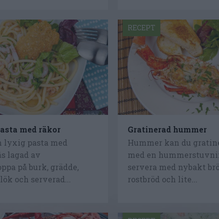
RECEPT
sta med räkor
Gratinerad hummer
 lyxig pasta med
Hummer kan du gratine
 lagad av
med en hummerstuvni
pa på burk, grädde,
servera med nybakt brö
slök och serverad...
rostbröd och lite...