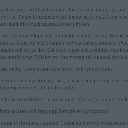
 ur hummerköttet ur hummerstjärten och släng inkrom 
 gott ut. Spara hummerköttet, hacka allt i ca 1x1 cm bitar
alet med klo och hummerköttet i kylen.
 stuvningen: Skala och finhacka schalottenlök. Rensa 
mpen. Stek lök och svamp i olivolja några minuter. Pud
emjöl och rör ut det. Slå över vinet och grädden och ko
er omrörning. Tillsätt ev. lite vatten till önskad tjockle
ka under tiden tomaterna grovt och tillsätt dem.
lsätt dijonsenap, konjak, salt, tabasco och persilja och rör
från värmen och låt svalna något.
nda hummerköttet i stuvningen. Klorna låter du sitta k
 fram skalen och lägg upp dem på en ugnspanna.
a upp fyllningen i skalen. Toppa med riven parmesanos