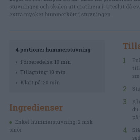
stuvningen och skalen att gratinera i. Uteslut då ev
extra mycket hummerkött i stuvningen.
Til
4 portioner hummerstuvning
Enk
Förberedelse:
10 min
til
Tillagning:
10 min
sma
Klart på:
20 min
Stu
Kl
Ingredienser
du 
på 
Enkel hummerstuvning: 2 msk
smör
Sl
sed