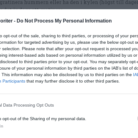
gratinera hummern eller ha den i kylen (högst till dagen
ls det är dags att gratinera.
oriter -
Do Not Process My Personal Information
atinera hummern i mitten av ugnen som du satt på max 
inuter eller tills osten fått fin färg och humrarna är va
to opt-out of the sale, sharing to third parties, or processing of your per
g upp de gratinerade humrarna på tallrik.
formation for targeted advertising by us, please use the below opt-out s
r selection. Please note that after your opt-out request is processed y
gg gärna lite blandad grönsallad bredvid hummerhalvo
eing interest-based ads based on personal information utilized by us or
disclosed to third parties prior to your opt-out. You may separately opt-
ppa lite olivolja, vinäger, flingsalt och vitpeppar på. Got
losure of your personal information by third parties on the IAB’s list of
d eller baguette med smör eller färskost passar också til
. This information may also be disclosed by us to third parties on the
IA
atinerad hummer.
Participants
that may further disclose it to other third parties.
l Data Processing Opt Outs
o opt-out of the Sharing of my personal data.
In