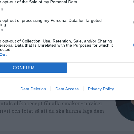
o opt-out of the Sale of my Personal Data.
In
nsk mat
Kokt mat
to opt-out of processing my Personal Data for Targeted
ing.
In
Medel:
3
(
6
röster)
o opt-out of Collection, Use, Retention, Sale, and/or Sharing
ersonal Data that Is Unrelated with the Purposes for which it
al
lected.
Out
-29
CONFIRM
Data Deletion
Data Access
Privacy Policy
ltidsvetenskap från restauranghögskolan i
tals olika recept för alla smaker - noviser
ivit och fotat så att du ska kunna laga dem