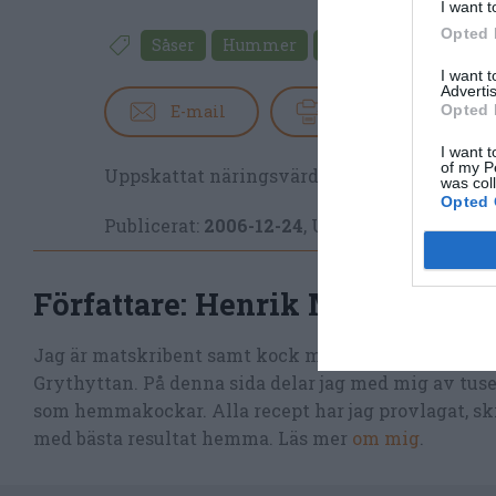
I want t
Opted 
Såser
Hummer
Grädde
Fest
Fra
I want 
Advertis
E-mail
Skriv ut
Opted 
I want t
of my P
Uppskattat näringsvärde per portion:
198 kc
was col
Opted 
Publicerat:
2006-12-24
,
Uppdaterat:
2020-12
Författare:
Henrik Mattsson
Jag är matskribent samt kock med en fil. kand i Må
Grythyttan. På denna sida delar jag med mig av tusen
som hemmakockar. Alla recept har jag provlagat, skr
med bästa resultat hemma. Läs mer
om mig
.