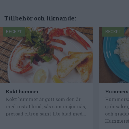
Tillbehör och liknande:
RECEPT
RECEPT
Kokt hummer
Hummers
Kokt hummer är gott som den är
Hummerså
med rostat bröd, sås som majonnäs,
grönsaker,
pressad citron samt lite blad med...
och grädde
Hummersås