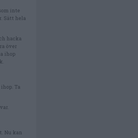
som inte
. Sätt hela
och hacka
ra över
ka ihop
k.
 ihop. Ta
var.
t. Nu kan