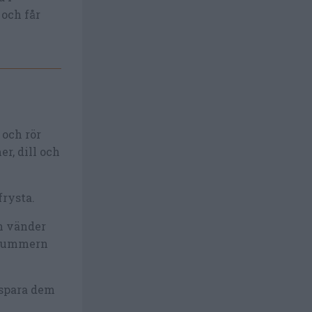
 och får
 och rör
er, dill och
rysta.
n vänder
v hummern
 spara dem