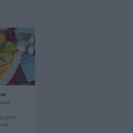
kor
 med
grädde,
rad...