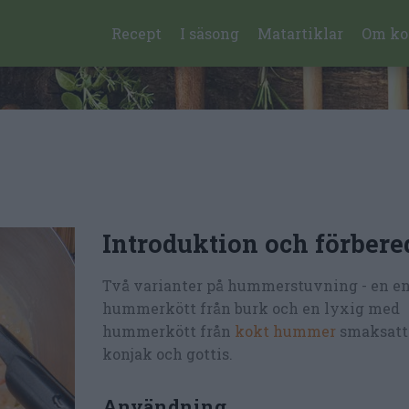
Recept
I säsong
Matartiklar
Om ko
Introduktion och förbere
Två varianter på hummerstuvning - en e
hummerkött från burk och en lyxig med
hummerkött från
kokt hummer
smaksatt
konjak och gottis.
Användning