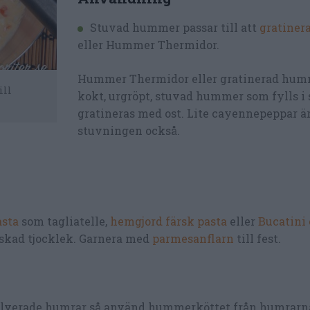
Stuvad hummer passar till att
gratine
eller Hummer Thermidor.
Hummer Thermidor eller gratinerad hum
ill
kokt, urgröpt, stuvad hummer som fylls i 
gratineras med ost. Lite cayennepeppar är 
stuvningen också.
asta
som tagliatelle,
hemgjord färsk pasta
eller
Bucatini 
nskad tjocklek. Garnera med
parmesanflarn
till fest.
halverade humrar så använd hummerköttet från humrarn