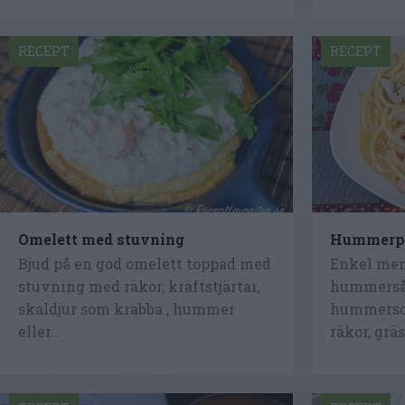
RECEPT
RECEPT
Omelett med stuvning
Hummerpa
Bjud på en god omelett toppad med
Enkel men
stuvning med räkor, kräftstjärtar,
hummersås
skaldjur som krabba , hummer
hummersop
eller...
räkor, grä