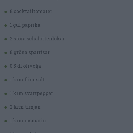
8 cocktailtomater
1 gul paprika
2 stora schalottenlökar
8 gröna sparrisar
0,5 dl olivolja
1 krm flingsalt
1 krm svartpeppar
2 krm timjan
1 krm rosmarin