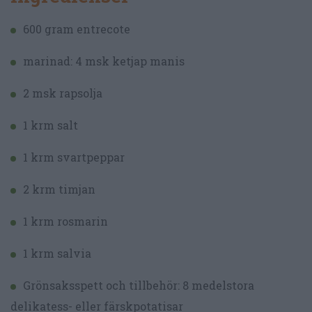
600 gram entrecote
marinad: 4 msk ketjap manis
2 msk rapsolja
1 krm salt
1 krm svartpeppar
2 krm timjan
1 krm rosmarin
1 krm salvia
Grönsaksspett och tillbehör: 8 medelstora
delikatess- eller färskpotatisar