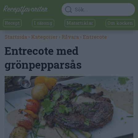
Recept
I säsong
Matartiklar
Om kocken
Startsida
›
Kategorier
›
Råvara
›
Entrecote
Entrecote med
grönpepparsås