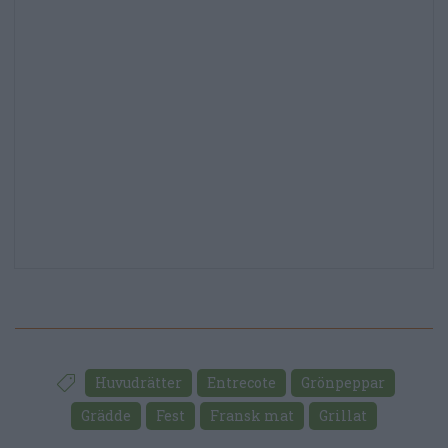
Huvudrätter
Entrecote
Grönpeppar
Grädde
Fest
Fransk mat
Grillat