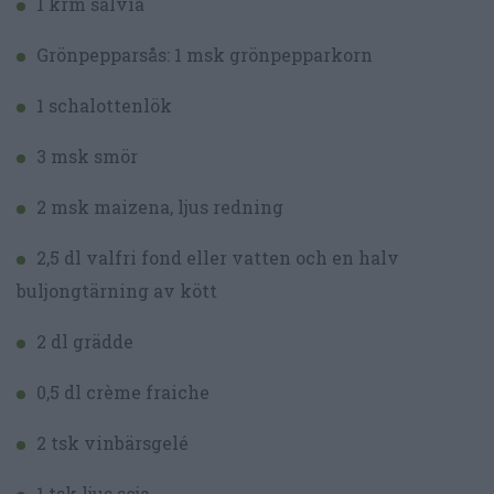
1 krm salvia
Grönpepparsås: 1 msk grönpepparkorn
1 schalottenlök
3 msk smör
2 msk maizena, ljus redning
2,5 dl valfri fond eller vatten och en halv
buljongtärning av kött
2 dl grädde
0,5 dl crème fraiche
2 tsk vinbärsgelé
1 tsk ljus soja