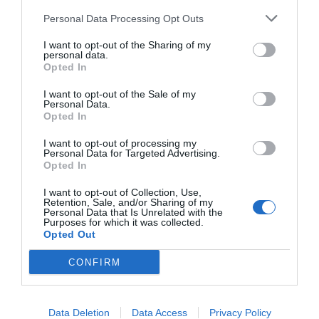
Behåll skalet. Koka dem nästan klara i ca 15
Personal Data Processing Opt Outs
minuter (så att de är fasta nog att sitta kvar på
I want to opt-out of the Sharing of my
grillspetten - annars får du servera dem till
personal data.
Opted In
ändå såklart).
I want to opt-out of the Sale of my
Personal Data.
Skölj tomater och paprika. Skär paprika i åtta
Opted In
delar. Skala och skär löken i fyra bitar.
I want to opt-out of processing my
Personal Data for Targeted Advertising.
Grönpepparsås: Krossa grönpepparn i en mortel
Opted In
eller mot en skärbräda med något hårt som
I want to opt-out of Collection, Use,
Retention, Sale, and/or Sharing of my
botten på en stekpanna.
Personal Data that Is Unrelated with the
Purposes for which it was collected.
Opted Out
Skala och finhacka schalottenlöken.
CONFIRM
Sätt på en kastrull och smält smöret.
Tillsätt schalottenlök samt grönpeppar och rör
Data Deletion
Data Access
Privacy Policy