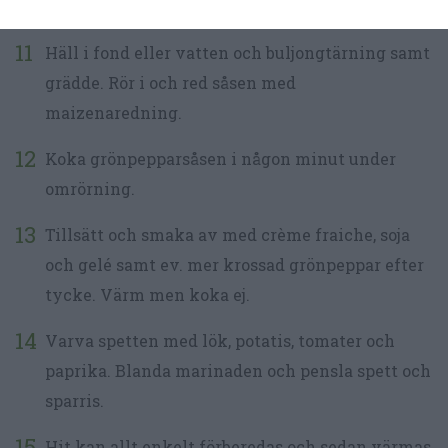
runt. Fräs någon minut.
Häll i fond eller vatten och buljongtärning samt
grädde. Rör i och red såsen med
maizenaredning.
Koka grönpepparsåsen i någon minut under
omrörning.
Tillsätt och smaka av med crème fraiche, soja
och gelé samt ev. mer krossad grönpeppar efter
tycke. Värm men koka ej.
Varva spetten med lök, potatis, tomater och
paprika. Blanda marinaden och pensla spett och
sparris.
Hit kan allt enkelt förberedas och sedan värmas