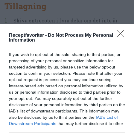
Tillagning
Skiva entrecoten i fyra delar om det inte är
gjort.
Receptfavoriter -
Do Not Process My Personal
Information
Blanda marinaden av ketjap manis, olja, salt,
peppar och örter.
If you wish to opt-out of the sale, sharing to third parties, or
processing of your personal or sensitive information for
Vänd runt köttet i marinaden i en skål eller
targeted advertising by us, please use the below opt-out
section to confirm your selection. Please note that after your
påse. Låt stå i marinaden till grilldax. Det
opt-out request is processed you may continue seeing
behöver ej marineras någon längre tid. Kan
interest-based ads based on personal information utilized by
us or personal information disclosed to third parties prior to
förbedas innan och förvaras i kylen. Ta då fram
your opt-out. You may separately opt-out of the further
någon halvtimme innan grillning.
disclosure of your personal information by third parties on the
IAB’s list of downstream participants. This information may
Tänd grillen.
also be disclosed by us to third parties on the
IAB’s List of
Downstream Participants
that may further disclose it to other
Grönsaksspett: skölj och putsa potatisarna.
third parties.