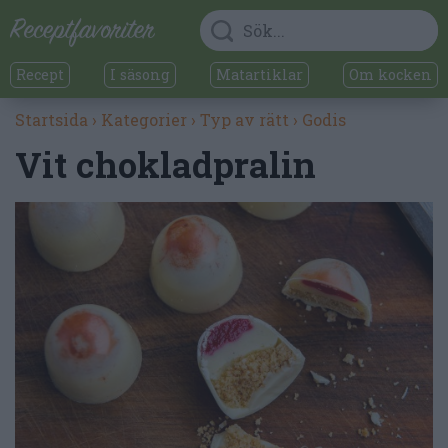
Recept
I säsong
Matartiklar
Om kocken
Startsida
›
Kategorier
›
Typ av rätt
›
Godis
Vit chokladpralin