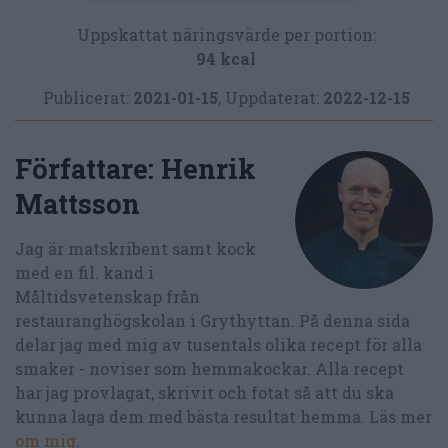
Uppskattat näringsvärde per portion:
94 kcal
Publicerat:
2021-01-15
,
Uppdaterat:
2022-12-15
Författare:
Henrik
Mattsson
Jag är matskribent samt kock
med en fil. kand i
Måltidsvetenskap från
restauranghögskolan i Grythyttan. På denna sida
delar jag med mig av tusentals olika recept för alla
smaker - noviser som hemmakockar. Alla recept
har jag provlagat, skrivit och fotat så att du ska
kunna laga dem med bästa resultat hemma. Läs mer
om mig
.