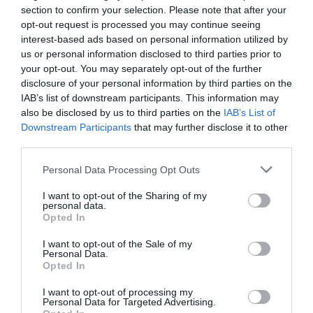
ur fröna ur vaniljstången och lägg med grädde i
section to confirm your selection. Please note that after your
opt-out request is processed you may continue seeing
en tjockbottnad kastrull. Koka upp grädden.
interest-based ads based on personal information utilized by
Häll den över chokladen lite i taget och rör hela
us or personal information disclosed to third parties prior to
your opt-out. You may separately opt-out of the further
tiden tills alla choklad smält till en jämn
disclosure of your personal information by third parties on the
blandning. Låt svalna något och lägg i en
IAB’s list of downstream participants. This information may
spritspåse. Låt svalna till 27 grader innan du
also be disclosed by us to third parties on the
IAB’s List of
Downstream Participants
that may further disclose it to other
fyller med den.
third parties.
Fördela hallonfyllningen i chokladskalen. En
Personal Data Processing Opt Outs
liten klick hallonfyllning i botten på varje
I want to opt-out of the Sharing of my
personal data.
pralinfack. Du kan spritsa ut om du önskar det
Opted In
eller klicka i försiktigt med en tesked.
I want to opt-out of the Sale of my
Personal Data.
Spritsa sedan ut en klick vit chokladganache
Opted In
över hallonen.
I want to opt-out of processing my
Personal Data for Targeted Advertising.