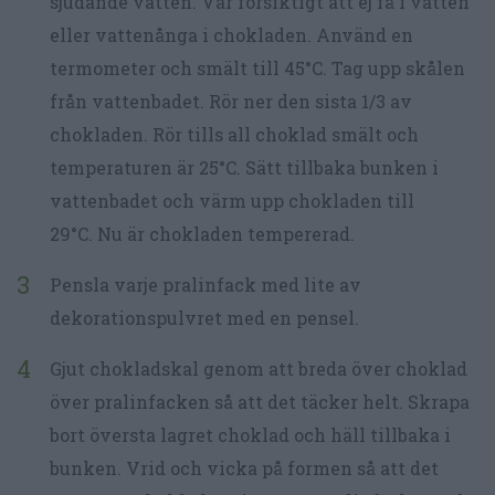
sjudande vatten. Var försiktigt att ej få i vatten
eller vattenånga i chokladen. Använd en
termometer och smält till 45°C. Tag upp skålen
från vattenbadet. Rör ner den sista 1/3 av
chokladen. Rör tills all choklad smält och
temperaturen är 25°C. Sätt tillbaka bunken i
vattenbadet och värm upp chokladen till
29°C. Nu är chokladen tempererad.
Pensla varje pralinfack med lite av
dekorationspulvret med en pensel.
Gjut chokladskal genom att breda över choklad
över pralinfacken så att det täcker helt. Skrapa
bort översta lagret choklad och häll tillbaka i
bunken. Vrid och vicka på formen så att det