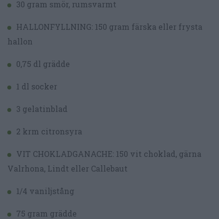
30 gram smör, rumsvarmt
HALLONFYLLNING: 150 gram färska eller frysta
hallon
0,75 dl grädde
1 dl socker
3 gelatinblad
2 krm citronsyra
VIT CHOKLADGANACHE: 150 vit choklad, gärna
Valrhona, Lindt eller Callebaut
1/4 vaniljstång
75 gram grädde