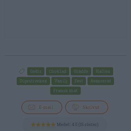
Godis
Choklad
Grädde
Hallon
Digestivekex
Vanilj
Fest
Avancerat
Fransk mat
E-mail
Skriv ut
Medel:
4.5
(
15
röster)