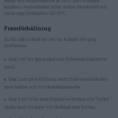
smält och temperaturen är 25°C. Sätt tillbaka
bunken i vattenbadet (eller mikra försiktigt) och
värm upp chokladen till 29°C.
Framförhållning
Du får räkna med att det tar 4 dagar att göra
pralinerna.
Dag 1 att att gjuta skal och förbereda Digestive-
smul.
Dag 2 att göra fyllning samt fylla pralinskalen
med hallon och vit chokladganache.
Dag 3 att fylla med Digestive-botten och "locka" -
täcka med ett lager vit choklad som botten.