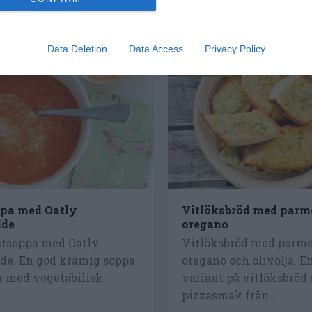
Data Deletion
Data Access
Privacy Policy
RECEPT
pa med Oatly
Vitlöksbröd med parm
dde
oregano
tsoppa med Oatly
Vitlöksbröd med parme
de. En god krämig soppa
oregano och olivolja. E
r med vegetabilisk
variant på vitlöksbröd
pizzasmak från...