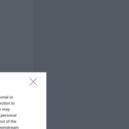
sonal or
ection to
ou may
 personal
out of the
 downstream