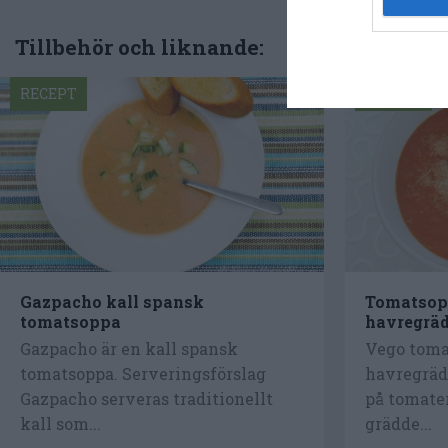
Tillbehör och liknande:
RECEPT
RECEPT
Gazpacho kall spansk
Tomatsop
tomatsoppa
havregrä
Gazpacho är en kall spansk
Vego toma
tomatsoppa. Serveringsförslag
havregräd
Gazpacho serveras traditionellt
på tomate
kall som...
grädde...