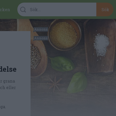
cken
delse
r grana
ch eller
nga.