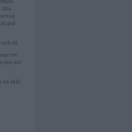
imjan,
 låta
puttrar
kså god
å och då.
samt ev.
ycker att
i en skål