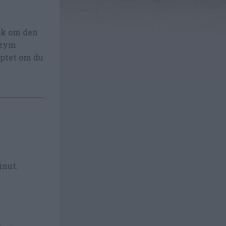
sk om den
nzym
eptet om du
inut.