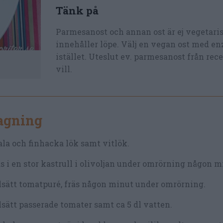
Tänk på
Parmesanost och annan ost är ej vegetari
innehåller löpe. Välj en vegan ost med e
istället. Uteslut ev. parmesanost från rec
vill.
lagning
la och finhacka lök samt vitlök.
s i en stor kastrull i olivoljan under omrörning någon m
lsätt tomatpuré, fräs någon minut under omrörning.
lsätt passerade tomater samt ca 5 dl vatten.