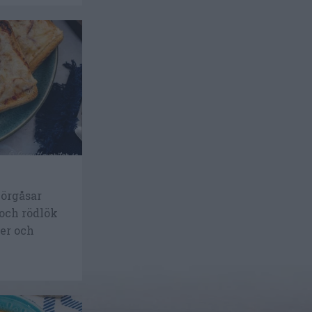
örgåsar
 och rödlök
ter och