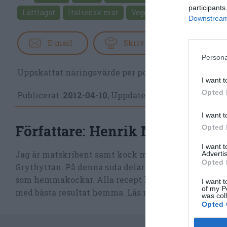
participants
Lättlagat
Italiensk mat
Vegetariskt
Kokt mat
Downstream 
E-mail
Skriv ut
Persona
Uppskattat näringsvärde per portion:
225 kcal
I want t
Opted 
Publicerat:
2012-04-10
,
Uppdaterat:
2024-07-26
I want t
Författare:
Henrik Mattsson
Opted 
I want 
Jag är matskribent samt kock med en fil. kand i Må
Advertis
Opted 
Grythyttan. På denna sida delar jag med mig av tusen
som hemmakockar. Alla recept har jag provlagat, skr
I want t
of my P
med bästa resultat hemma. Läs mer
om mig
.
was col
Opted 