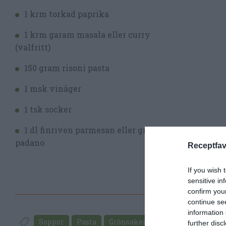
1 krm torkad paprika
1 krm garam masala eller curry
(valfritt)
150 gram risoni pasta
1 msk vinäger
1 tsk socker
1 dl finriven parmesan eller grana
padano
Receptfav
If you wish 
sensitive in
confirm you
continue se
information 
Soppor
Pasta
Grönsaker
Parmesan
Tom
further disc