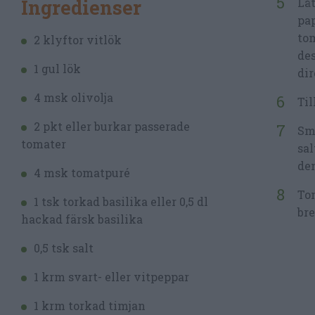
Ingredienser
Låt
pap
tom
2 klyftor vitlök
des
1 gul lök
dir
4 msk olivolja
Til
2 pkt eller burkar passerade
Sma
tomater
sal
den
4 msk tomatpuré
Tom
1 tsk torkad basilika eller 0,5 dl
bre
hackad färsk basilika
0,5 tsk salt
1 krm svart- eller vitpeppar
1 krm torkad timjan