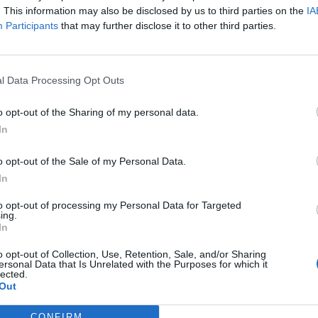
. This information may also be disclosed by us to third parties on the
IA
Participants
that may further disclose it to other third parties.
Medel:
3.5
(
11
röster)
l Data Processing Opt Outs
o opt-out of the Sharing of my personal data.
In
o opt-out of the Sale of my Personal Data.
In
to opt-out of processing my Personal Data for Targeted
ltidsvetenskap från restauranghögskolan i
ing.
In
tals olika recept för alla smaker - noviser
ivit och fotat så att du ska kunna laga dem
o opt-out of Collection, Use, Retention, Sale, and/or Sharing
ersonal Data that Is Unrelated with the Purposes for which it
lected.
Out
CONFIRM