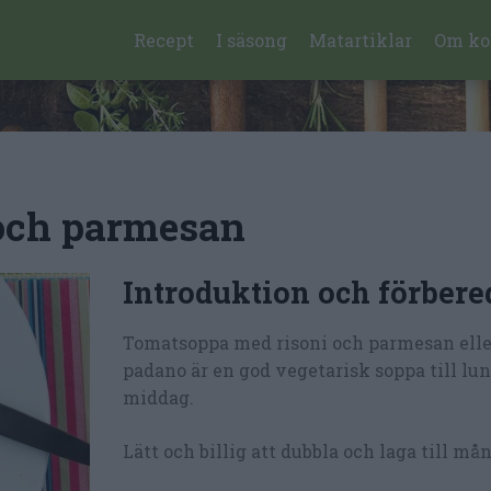
Recept
I säsong
Matartiklar
Om ko
och parmesan
Introduktion och förbere
Tomatsoppa med risoni och parmesan elle
padano är en god vegetarisk soppa till lun
middag.
Lätt och billig att dubbla och laga till må