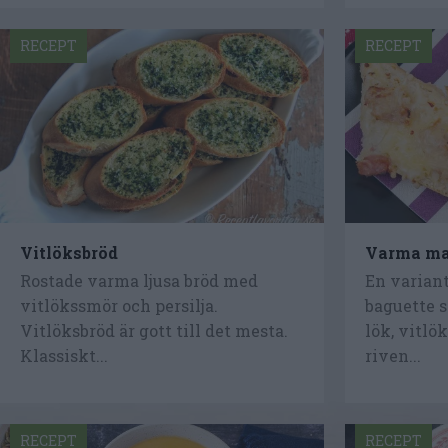
RECEPT
RECEPT
Vitlöksbröd
Varma ma
Rostade varma ljusa bröd med
En varian
vitlökssmör och persilja.
baguette 
Vitlöksbröd är gott till det mesta.
lök, vitlö
Klassiskt...
riven...
RECEPT
RECEPT