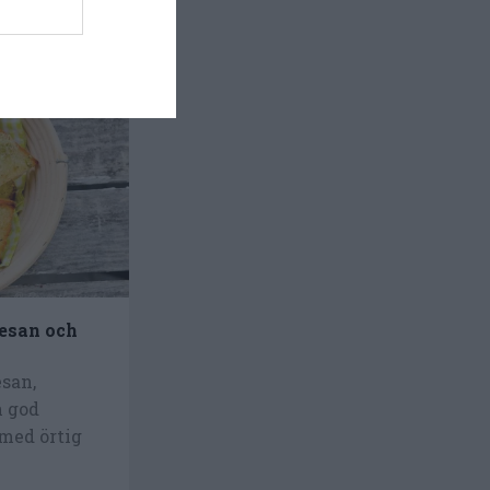
esan och
san,
n god
 med örtig