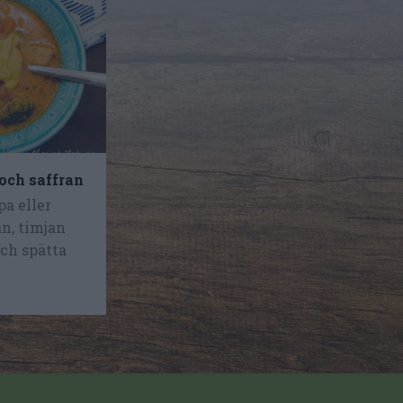
och saffran
pa eller
an, timjan
och spätta