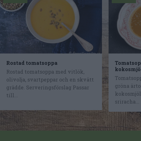
Rostad tomatsoppa
Tomatsopp
kokosmjö
Rostad tomatsoppa med vitlök,
Tomatsopp
olivolja, svartpeppar och en skvätt
gröna ärto
grädde. Serveringsförslag Passar
kokosmjölk
till...
sriracha...