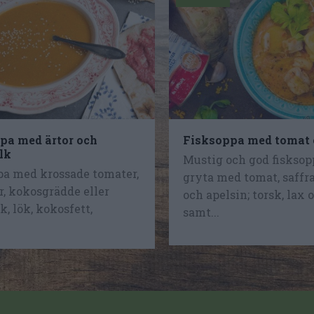
a med ärtor och
Fisksoppa med tomat 
lk
Mustig och god fisksop
a med krossade tomater,
gryta med tomat, saffr
r, kokosgrädde eller
och apelsin; torsk, lax 
, lök, kokosfett,
samt...