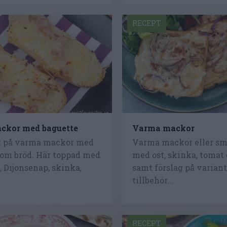
RECEPT
ckor med baguette
Varma mackor
t på varma mackor med
Varma mackor eller sm
som bröd. Här toppad med
med ost, skinka, tomat
k, Dijonsenap, skinka,
samt förslag på varian
tillbehör...
RECEPT