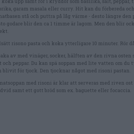
 koka upp samt rör i kryddor som basilika, salt, peppar, t
rika, garam masala eller curry. Hit kan du förbereda och
atbasen stå och puttra på låg värme - desto längre den 
to godare blir den ca 1 timme är lagom. Men den blir oc
ekt.
lsätt risono pasta och koka ytterligare 10 minuter. Rör d
ka av med vinäger, socker, hälften av den rivna osten 
t och peppar. Du kan spä soppan med lite vatten om du t
 blivit för tjock. Den tjocknar något med risoni pastan.
atsoppan med risoni är klar att serveras med riven ost 
dvid samt ett gott bröd som ex. baguette eller focaccia.