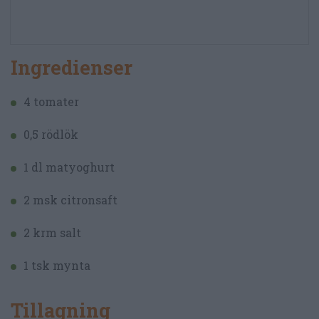
Ingredienser
4 tomater
0,5 rödlök
1 dl matyoghurt
2 msk citronsaft
2 krm salt
1 tsk mynta
Tillagning