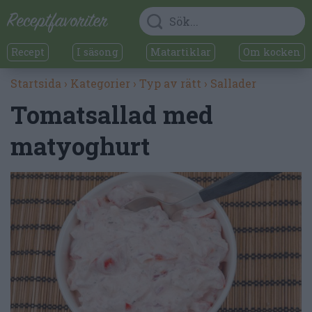
Recept
I säsong
Matartiklar
Om kocken
Startsida
›
Kategorier
›
Typ av rätt
›
Sallader
Tomatsallad med
matyoghurt