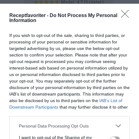
Medel:
4.7
(
3
röster)
Receptfavoriter -
Do Not Process My Personal
Uppskattat näringsvärde per portion:
Information
54 kcal
If you wish to opt-out of the sale, sharing to third parties, or
Publicerat:
2012-08-28
,
Uppdaterat:
2024-07-26
processing of your personal or sensitive information for
targeted advertising by us, please use the below opt-out
section to confirm your selection. Please note that after your
Författare:
Henrik
opt-out request is processed you may continue seeing
interest-based ads based on personal information utilized by
Mattsson
us or personal information disclosed to third parties prior to
your opt-out. You may separately opt-out of the further
Jag är matskribent samt kock
disclosure of your personal information by third parties on the
med en fil. kand i
IAB’s list of downstream participants. This information may
Måltidsvetenskap från
also be disclosed by us to third parties on the
IAB’s List of
Downstream Participants
that may further disclose it to other
restauranghögskolan i Grythyttan. På denna sida
third parties.
delar jag med mig av tusentals olika recept för alla
smaker - noviser som hemmakockar. Alla recept
Personal Data Processing Opt Outs
har jag provlagat, skrivit och fotat så att du ska
kunna laga dem med bästa resultat hemma. Läs mer
I want to opt-out of the Sharing of my