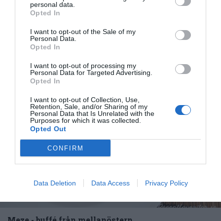
personal data.
om mig
.
Opted In
I want to opt-out of the Sale of my
Personal Data.
Opted In
Tillbehör och liknande:
I want to opt-out of processing my
Personal Data for Targeted Advertising.
Opted In
I want to opt-out of Collection, Use,
Retention, Sale, and/or Sharing of my
Personal Data that Is Unrelated with the
Purposes for which it was collected.
Opted Out
CONFIRM
Data Deletion
Data Access
Privacy Policy
Meze - buffé från mellanöstern