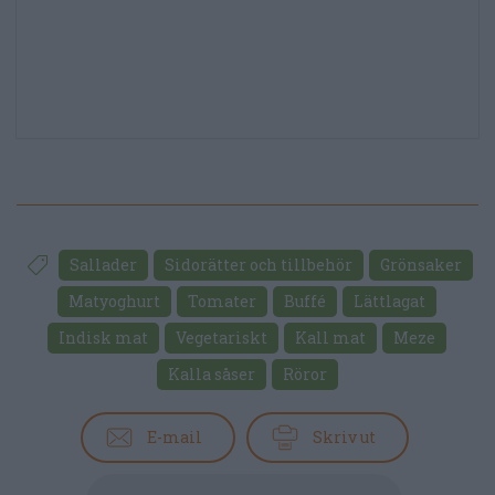
Sallader
Sidorätter och tillbehör
Grönsaker
Matyoghurt
Tomater
Buffé
Lättlagat
Indisk mat
Vegetariskt
Kall mat
Meze
Kalla såser
Röror
E-mail
Skriv ut