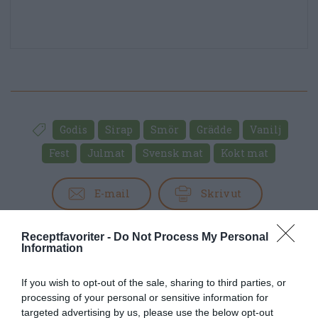
Godis
Sirap
Smör
Grädde
Vanilj
Fest
Julmat
Svensk mat
Kokt mat
E-mail
Skriv ut
Medel:
4
(
70
röster)
Receptfavoriter -
Do Not Process My Personal
Information
Uppskattat näringsvärde per portion:
If you wish to opt-out of the sale, sharing to third parties, or
54 kcal
processing of your personal or sensitive information for
targeted advertising by us, please use the below opt-out