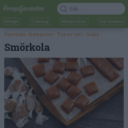
Recept
I säsong
Matartiklar
Om kocken
Startsida
›
Kategorier
›
Typ av rätt
›
Godis
Smörkola