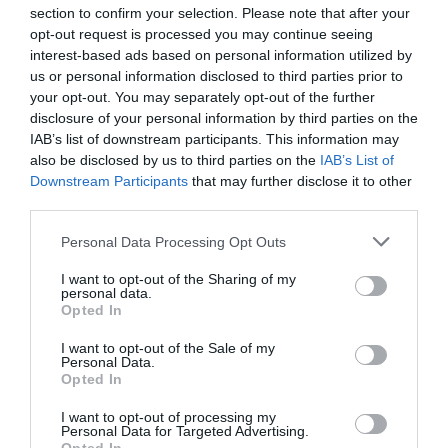
Publicerat:
2006-08-25
,
Uppdaterat:
2023-12-17
section to confirm your selection. Please note that after your
opt-out request is processed you may continue seeing
interest-based ads based on personal information utilized by
Författare:
Henrik
us or personal information disclosed to third parties prior to
your opt-out. You may separately opt-out of the further
Mattsson
disclosure of your personal information by third parties on the
IAB’s list of downstream participants. This information may
Jag är matskribent samt kock
also be disclosed by us to third parties on the
IAB’s List of
med en fil. kand i
Downstream Participants
that may further disclose it to other
Måltidsvetenskap från
third parties.
restauranghögskolan i Grythyttan. På denna sida
Personal Data Processing Opt Outs
delar jag med mig av tusentals olika recept för alla
smaker - noviser som hemmakockar. Alla recept
I want to opt-out of the Sharing of my
personal data.
har jag provlagat, skrivit och fotat så att du ska
Opted In
kunna laga dem med bästa resultat hemma. Läs mer
om mig
.
I want to opt-out of the Sale of my
Personal Data.
Opted In
I want to opt-out of processing my
Personal Data for Targeted Advertising.
Tillbehör och liknande: