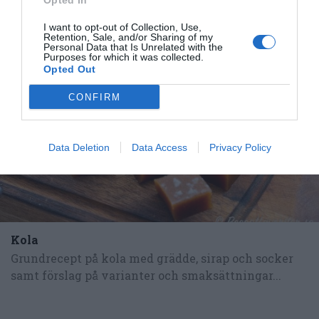
Opted In
I want to opt-out of Collection, Use,
Retention, Sale, and/or Sharing of my
RECEPT
Personal Data that Is Unrelated with the
Purposes for which it was collected.
Opted Out
CONFIRM
Data Deletion
Data Access
Privacy Policy
Kola
Grundrecept på kola med grädde, sirap och socker
samt förslag på varianter och smaksättningar...