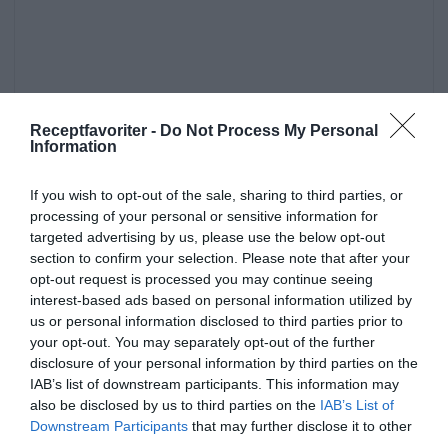
Receptfavoriter -
Do Not Process My Personal
Information
If you wish to opt-out of the sale, sharing to third parties, or
processing of your personal or sensitive information for
targeted advertising by us, please use the below opt-out
section to confirm your selection. Please note that after your
opt-out request is processed you may continue seeing
interest-based ads based on personal information utilized by
us or personal information disclosed to third parties prior to
your opt-out. You may separately opt-out of the further
disclosure of your personal information by third parties on the
Sidorätter och tillbehör
Gröt
Övrig råvara
IAB’s list of downstream participants. This information may
also be disclosed by us to third parties on the
IAB’s List of
Rågmjöl
Frukost
Husmanskost
Vegetariskt
Downstream Participants
that may further disclose it to other
Vegan
Kokt mat
Billigt och budget
third parties.