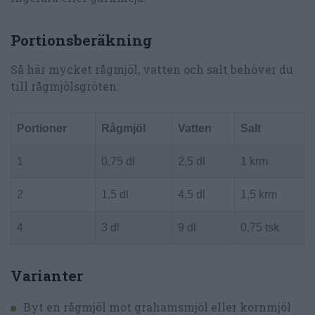
Portionsberäkning
Så här mycket rågmjöl, vatten och salt behöver du
till rågmjölsgröten:
Portioner
Rågmjöl
Vatten
Salt
1
0,75 dl
2,5 dl
1 krm
2
1,5 dl
4,5 dl
1,5 krm
4
3 dl
9 dl
0,75 tsk
Varianter
Byt en rågmjöl mot grahamsmjöl eller kornmjöl