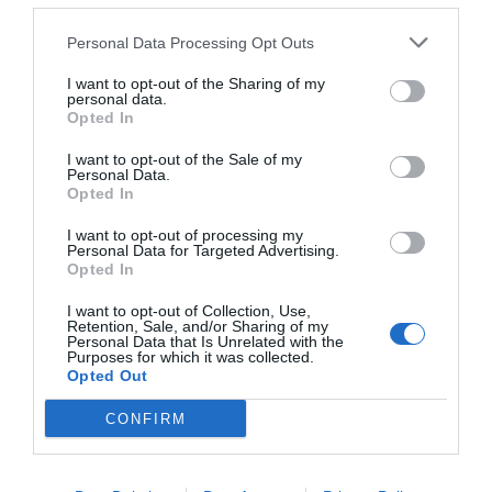
Personal Data Processing Opt Outs
E-mail
Skriv ut
I want to opt-out of the Sharing of my
personal data.
Opted In
Medel:
3.5
(
45
röster)
I want to opt-out of the Sale of my
Personal Data.
Uppskattat näringsvärde per portion:
Opted In
132 kcal
I want to opt-out of processing my
Publicerat:
2015-01-02
,
Uppdaterat:
2020-12-07
Personal Data for Targeted Advertising.
Opted In
I want to opt-out of Collection, Use,
Författare:
Henrik
Retention, Sale, and/or Sharing of my
Personal Data that Is Unrelated with the
Purposes for which it was collected.
Mattsson
Opted Out
Jag är matskribent samt kock
CONFIRM
med en fil. kand i
Måltidsvetenskap från