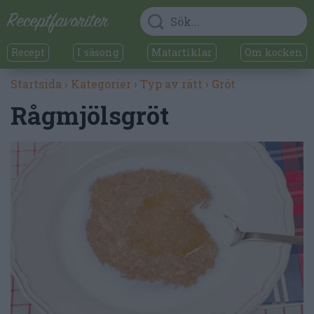
Recept
I säsong
Matartiklar
Om kocken
Startsida
›
Kategorier
›
Typ av rätt
›
Gröt
Rågmjölsgröt