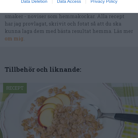
restauranghögskolan i Grythyttan. På denna sida
Data Deletion
Data Access
Privacy Policy
delar jag med mig av tusentals olika recept för alla
smaker - noviser som hemmakockar. Alla recept
har jag provlagat, skrivit och fotat så att du ska
kunna laga dem med bästa resultat hemma. Läs mer
om mig
.
Tillbehör och liknande:
RECEPT