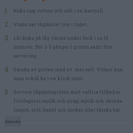
Koka upp vatten och salt i en kastrull.
Vispa ner rågmjölet lite i taget.
Låt koka på låg värme under lock i ca 10
minuter. Rör 2-3 gånger i gröten samt före
servering.
Smaka av gröten med ev. mer salt. Vidare kan
man också ha i en klick smör.
Servera rågmjölsgröten med valfria tillbehör.
Förslagsvis mjölk och sirap; mjölk och rårörda
lingon; sylt; kanel och socker eller färska bär.