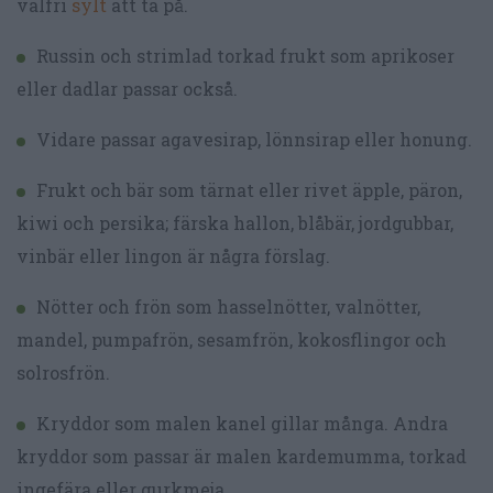
valfri
sylt
att ta på.
Russin och strimlad torkad frukt som aprikoser
eller dadlar passar också.
Vidare passar agavesirap, lönnsirap eller honung.
Frukt och bär som tärnat eller rivet äpple, päron,
kiwi och persika; färska hallon, blåbär, jordgubbar,
vinbär eller lingon är några förslag.
Nötter och frön som hasselnötter, valnötter,
mandel, pumpafrön, sesamfrön, kokosflingor och
solrosfrön.
Kryddor som malen kanel gillar många. Andra
kryddor som passar är malen kardemumma, torkad
ingefära eller gurkmeja.