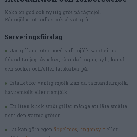
Koka en god och nyttig gröt på rågmjöl.
Rågmjölsgröt kallas också vattgröt.
Serveringsförslag
Jag gillar gröten med kall mjölk samt sirap.
Ibland tar jag råsocker; rårörda lingon; sylt; kanel
och socker och/eller färska bär på.
Istället för vanlig mjölk kan du ta mandelmjölk,
havremjölk eller rismjölk.
En liten klick smör gillar många att låta smälta
ner i den varma gröten.
Du kan göra egen
äppelmos
,
lingonsylt
eller