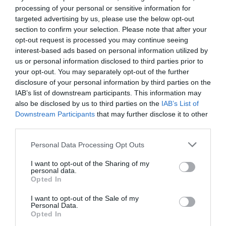
smaker - noviser som hemmakockar. Alla recept
processing of your personal or sensitive information for
har jag provlagat, skrivit och fotat så att du ska
targeted advertising by us, please use the below opt-out
kunna laga dem med bästa resultat hemma. Läs mer
section to confirm your selection. Please note that after your
om mig
.
opt-out request is processed you may continue seeing
interest-based ads based on personal information utilized by
us or personal information disclosed to third parties prior to
your opt-out. You may separately opt-out of the further
disclosure of your personal information by third parties on the
Tillbehör och liknande:
IAB’s list of downstream participants. This information may
also be disclosed by us to third parties on the
IAB’s List of
Downstream Participants
that may further disclose it to other
RECEPT
third parties.
Personal Data Processing Opt Outs
I want to opt-out of the Sharing of my
personal data.
Opted In
I want to opt-out of the Sale of my
Personal Data.
Opted In