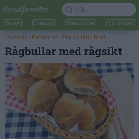
Recept
I säsong
Matartiklar
Om kocken
Startsida
›
Kategorier
›
Typ av rätt
›
Bröd
Rågbullar med rågsikt