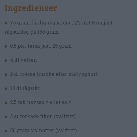
Ingredienser
75 gram färdig rågsurdeg, 1/2 pkt Kronjäst
rågsurdeg på 150 gram
0,5 pkt färsk jäst, 25 gram
4 dl vatten
2 dl crème fraiche eller matyoghurt
13 dl rågsikt
2,5 tsk havssalt eller salt
3 st torkade fikon (valfritt)
50 gram valnötter (valfritt)