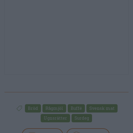
Bröd
Rågmjöl
Buffé
Svensk mat
Ugnsrätter
Surdeg