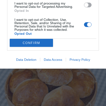
I want to opt-out of processing my
Personal Data for Targeted Advertising.
Opted In
Rågsurdeg
I want to opt-out of Collection, Use,
Ett grundrecept på surdeg med rågmjöl som du kan
Retention, Sale, and/or Sharing of my
Personal Data that Is Unrelated with the
använda att baka rågbröd, rågbullar eller
Purposes for which it was collected.
Opted Out
rågbaguetter...
CONFIRM
Data Deletion
Data Access
Privacy Policy
RECEPT