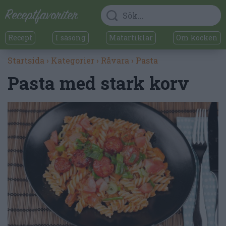
Recept
I säsong
Matartiklar
Om kocken
Startsida
›
Kategorier
›
Råvara
›
Pasta
Pasta med stark korv