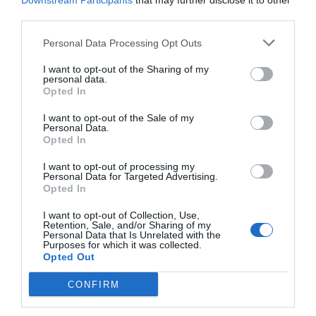
Downstream Participants
that may further disclose it to other
E-mail
Skriv ut
third parties.
Medel:
3.6
(
7
röster)
Personal Data Processing Opt Outs
I want to opt-out of the Sharing of my
personal data.
Uppskattat näringsvärde per portion:
Opted In
688 kcal
I want to opt-out of the Sale of my
Publicerat:
2013-03-26
,
Uppdaterat:
2024-07-26
Personal Data.
Opted In
I want to opt-out of processing my
Författare:
Henrik
Personal Data for Targeted Advertising.
Opted In
Mattsson
I want to opt-out of Collection, Use,
Retention, Sale, and/or Sharing of my
Jag är matskribent samt kock
Personal Data that Is Unrelated with the
Purposes for which it was collected.
med en fil. kand i
Opted Out
Måltidsvetenskap från
restauranghögskolan i Grythyttan. På denna sida
CONFIRM
delar jag med mig av tusentals olika recept för alla