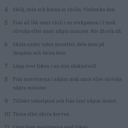
Skölj, dela och kärna ur chilin. Finhacka den.
Fräs all lök samt chili i en stekpanna i 2 msk
olivolja eller smör några minuter. Rör då och då.
Skala under tiden morötter, dela dem på
längden och tärna dem.
Lägg över löken i en stor såskastrull.
Fräs morötterna i någon msk smör eller olivolja
några minuter.
Tillsätt tomatpuré och fräs runt någon minut.
Tärna eller skiva korven.
Lägg över morötterna med löken.