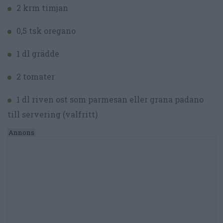
2 krm timjan
0,5 tsk oregano
1 dl grädde
2 tomater
1 dl riven ost som parmesan eller grana padano
till servering (valfritt)