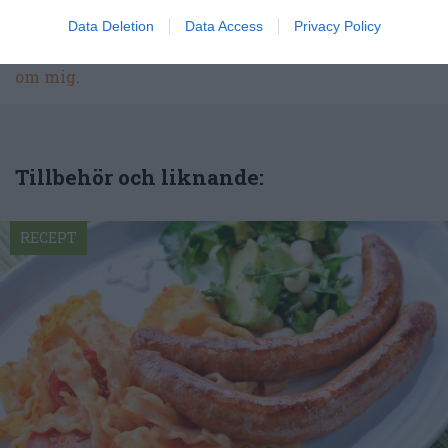
smaker - noviser som hemmakockar. Alla recept
har jag provlagat, skrivit och fotat så att du ska
Data Deletion
Data Access
Privacy Policy
kunna laga dem med bästa resultat hemma. Läs mer
om mig
.
Tillbehör och liknande:
RECEPT