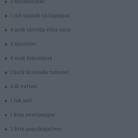
3 salladslökar
1 röd spansk chilipeppar
4 msk olivolja eller smör
3 morötter
4 msk tomatpuré
1 burk krossade tomater
2 dl vatten
1 tsk salt
1 krm svartpeppar
2 krm paprikapulver