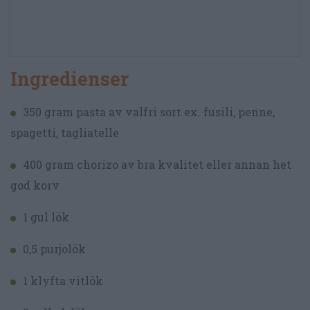
Ingredienser
350 gram pasta av valfri sort ex. fusili, penne,
spagetti, tagliatelle
400 gram chorizo av bra kvalitet eller annan het
god korv
1 gul lök
0,5 purjolök
1 klyfta vitlök