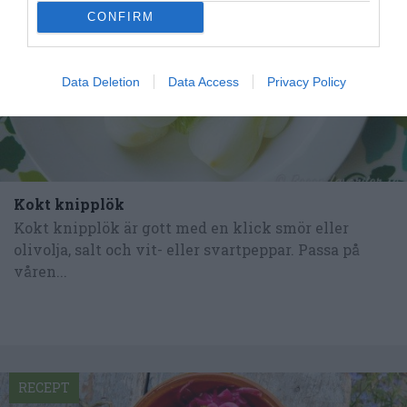
CONFIRM
Data Deletion
Data Access
Privacy Policy
Kokt knipplök
Kokt knipplök är gott med en klick smör eller
olivolja, salt och vit- eller svartpeppar. Passa på
våren...
RECEPT