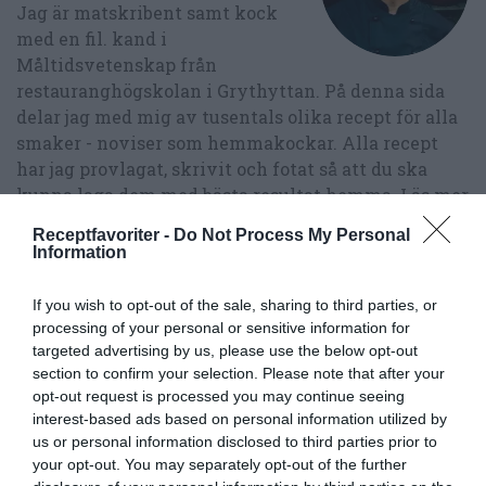
Jag är matskribent samt kock
med en fil. kand i
Måltidsvetenskap från
restauranghögskolan i Grythyttan. På denna sida
delar jag med mig av tusentals olika recept för alla
smaker - noviser som hemmakockar. Alla recept
har jag provlagat, skrivit och fotat så att du ska
kunna laga dem med bästa resultat hemma. Läs mer
om mig
.
Receptfavoriter -
Do Not Process My Personal
Information
If you wish to opt-out of the sale, sharing to third parties, or
Tillbehör och liknande:
processing of your personal or sensitive information for
targeted advertising by us, please use the below opt-out
section to confirm your selection. Please note that after your
RECEPT
opt-out request is processed you may continue seeing
interest-based ads based on personal information utilized by
us or personal information disclosed to third parties prior to
your opt-out. You may separately opt-out of the further