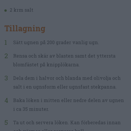
2 krm salt
Tillagning
Sätt ugnen på 200 grader vanlig ugn.
Rensa och skär av blasten samt det yttersta
blomfästet på knipplökarna.
Dela dem i halvor och blanda med olivolja och
salt i en ugnsform eller ugnsfast stekpanna.
Baka löken i mitten eller nedre delen av ugnen
i ca 35 minuter.
Ta ut och servera löken. Kan förberedas innan