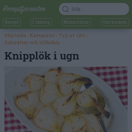
Recept
I säsong
Matartiklar
Om kocken
Startsida
›
Kategorier
›
Typ av rätt
›
Sidorätter och tillbehör
Knipplök i ugn