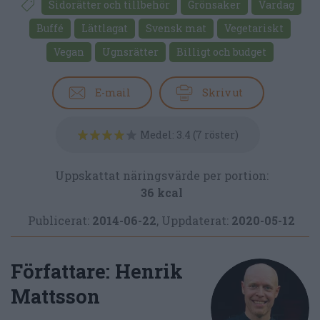
Sidorätter och tillbehör
Grönsaker
Vardag
Buffé
Lättlagat
Svensk mat
Vegetariskt
Vegan
Ugnsrätter
Billigt och budget
E-mail
Skriv ut
Medel:
3.4
(
7
röster)
Uppskattat näringsvärde per portion:
36 kcal
Publicerat:
2014-06-22
,
Uppdaterat:
2020-05-12
Författare:
Henrik
Mattsson