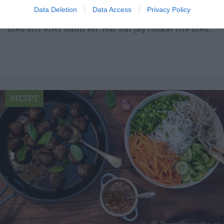
Data Deletion
Data Access
Privacy Policy
Min variant på Vietnamesiska fyllda baguetter
med biff eller Banh Mi. Här har jag fuskat lite med...
RECEPT