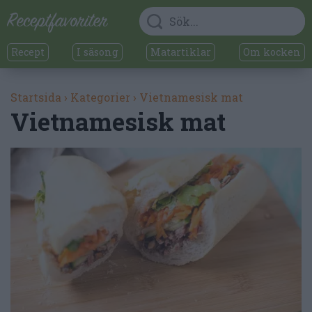
Recept
I säsong
Matartiklar
Om kocken
Startsida
›
Kategorier
›
Vietnamesisk mat
Vietnamesisk mat