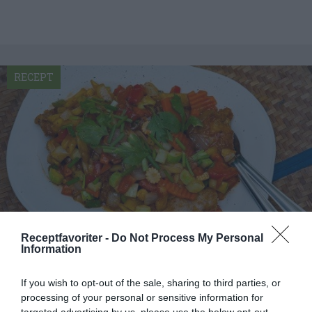
RECEPT
Receptfavoriter -
Do Not Process My Personal
Information
Sötsurt fläsk
If you wish to opt-out of the sale, sharing to third parties, or
Sötsurt fläsk på thailändskt vis med ananas, lök,
processing of your personal or sensitive information for
targeted advertising by us, please use the below opt-out