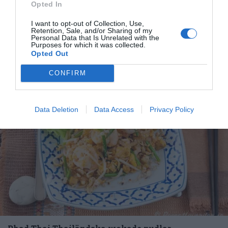
Thaikyckling med cashewnötter, chili, paprika, lök,
Opted In
morot och minimajs. Gott med kokt ris till - gärna...
I want to opt-out of Collection, Use,
Retention, Sale, and/or Sharing of my
Personal Data that Is Unrelated with the
Purposes for which it was collected.
Opted Out
CONFIRM
RECEPT
Data Deletion
Data Access
Privacy Policy