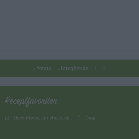
Pages
« första
‹ föregående
1
2
Receptfavoriter startsida
Topp