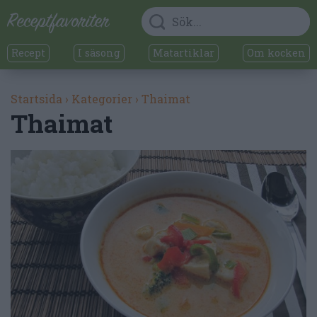
Recept
I säsong
Matartiklar
Om kocken
Startsida
›
Kategorier
›
Thaimat
Thaimat