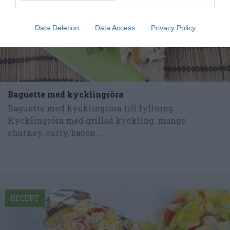
Data Deletion
Data Access
Privacy Policy
Baguette med kycklingröra
Baguette med kycklingröra till fyllning.
Kycklingröra med grillad kyckling, mango
chutney, curry, bacon...
RECEPT