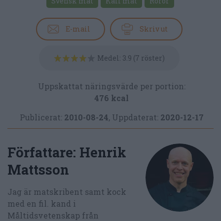
Svensk mat
Kall mat
Röror
E-mail
Skriv ut
Medel:
3.9
(
7
röster)
Uppskattat näringsvärde per portion:
476 kcal
Publicerat:
2010-08-24
,
Uppdaterat:
2020-12-17
Författare:
Henrik
Mattsson
Jag är matskribent samt kock
med en fil. kand i
Måltidsvetenskap från