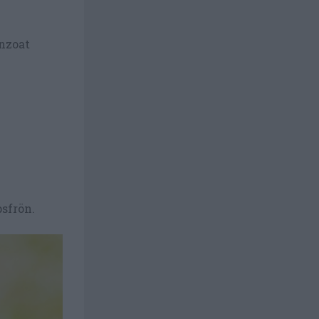
enzoat
sfrön.