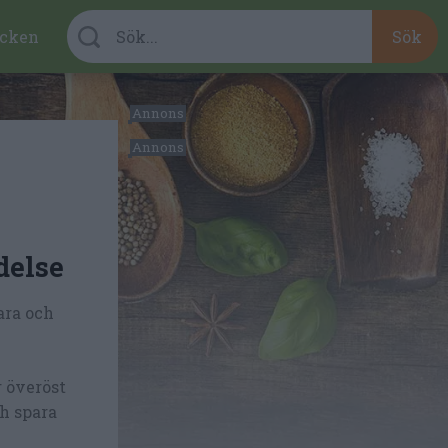
cken
delse
para och
r överöst
h spara