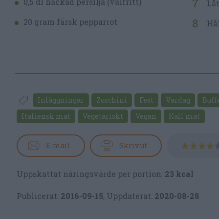
0,5 dl hackad persilja (valfritt)
Låt
20 gram färsk pepparrot
Hål
Inläggningar
Zucchini
Fest
Vardag
Buff
Italiensk mat
Vegetariskt
Vegan
Kall mat
E-mail
Skriv ut
Uppskattat näringsvärde per portion:
23 kcal
Publicerat:
2016-09-15
,
Uppdaterat:
2020-08-28