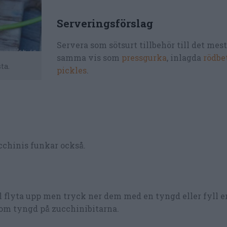
Serveringsförslag
Servera som sötsurt tillbehör till det mes
samma vis som
pressgurka
, inlagda
rödbe
ta.
pickles
.
cchinis funkar också.
ill flyta upp men tryck ner dem med en tyngd eller fyll 
 som tyngd på zucchinibitarna.