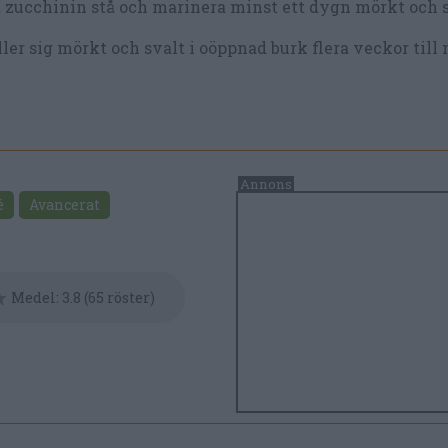
 zucchinin stå och marinera minst ett dygn mörkt och s
ler sig mörkt och svalt i oöppnad burk flera veckor till
é
Avancerat
Medel:
3.8
(
65
röster)