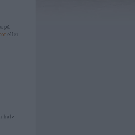
ta på
tor
eller
en halv