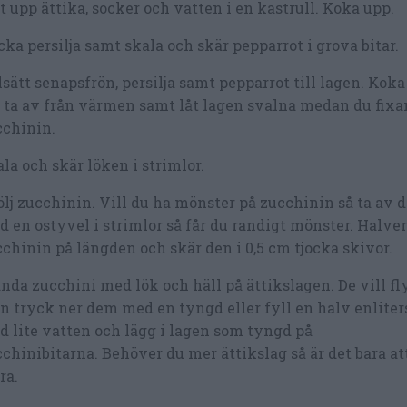
 upp ättika, socker och vatten i en kastrull. Koka upp.
ka persilja samt skala och skär pepparrot i grova bitar.
lsätt senapsfrön, persilja samt pepparrot till lagen. Koka
ta av från värmen samt låt lagen svalna medan du fixa
cchinin.
la och skär löken i strimlor.
lj zucchinin. Vill du ha mönster på zucchinin så ta av d
 en ostyvel i strimlor så får du randigt mönster. Halve
chinin på längden och skär den i 0,5 cm tjocka skivor.
nda zucchini med lök och häll på ättikslagen. De vill fl
 tryck ner dem med en tyngd eller fyll en halv enliter
 lite vatten och lägg i lagen som tyngd på
chinibitarna. Behöver du mer ättikslag så är det bara at
ra.