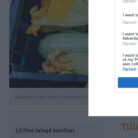
Opted 
I want t
Opted 
I want 
Advertis
Opted 
I want t
of my P
was col
Opted 
Små zucchinis med blommor till salu på torget
Til
1,5 liter inlagd zucchini