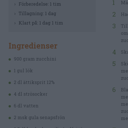
Mät
Förberedelse:
1 tim
Tillagning:
1 dag
Hac
Klart på:
1 dag 1 tim
Til
om 
zu
Ingredienser
Ska
900 gram zucchini
Skö
1 gul lök
med
zuc
2 dl ättiksprit 12%
Bla
4 dl strösocker
men
med
6 dl vatten
zuc
2 msk gula senapsfrön
me