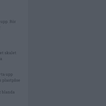
 upp. Rör
r
et skalet
ra
yta upp
s plastpåse
t blanda