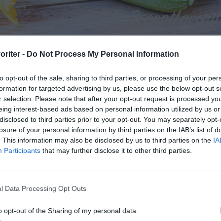
 blir den hållbar och kan ätas som sötsurt tillbehör hela vintern.
oriter -
Do Not Process My Personal Information
to opt-out of the sale, sharing to third parties, or processing of your per
d hälften - så tänk på att att hållbarheten minskar och
formation for targeted advertising by us, please use the below opt-out s
r selection. Please note that after your opt-out request is processed y
eing interest-based ads based on personal information utilized by us or
disclosed to third parties prior to your opt-out. You may separately opt-
losure of your personal information by third parties on the IAB’s list of
. This information may also be disclosed by us to third parties on the
IA
Participants
that may further disclose it to other third parties.
l Data Processing Opt Outs
o opt-out of the Sharing of my personal data.