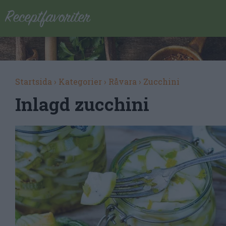
Startsida
›
Kategorier
›
Råvara
›
Zucchini
Inlagd zucchini