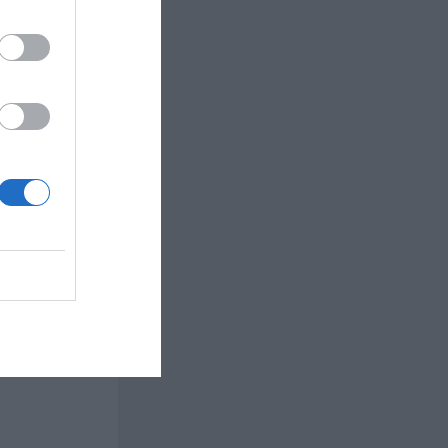
Tre zucchinis från min hemmaodling