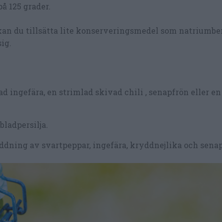
å 125 grader.
 kan du tillsätta lite konserveringsmedel som natriumb
ig.
d ingefära, en strimlad skivad chili , senapfrön eller en
 bladpersilja.
ning av svartpeppar, ingefära, kryddnejlika och senap