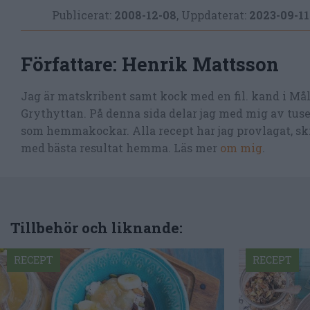
Publicerat:
2008-12-08
,
Uppdaterat:
2023-09-11
Författare:
Henrik Mattsson
Jag är matskribent samt kock med en fil. kand i Må
Grythyttan. På denna sida delar jag med mig av tusen
som hemmakockar. Alla recept har jag provlagat, skr
med bästa resultat hemma. Läs mer
om mig
.
Tillbehör och liknande:
RECEPT
RECEPT