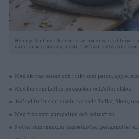
Hemgjord filbunke kan du servera som vanlig filmjölk 
du gillar som granola, müsli, frukt, bär, nötter, frön med
Med skivad banan och frukt som päron, äpple, man
Med bär som hallon, jordgubbar och/eller blåbär.
Torkad frukt som russin, tärnade dadlar, fikon, tra
Med frön som pumpafrön och solrosfrön.
Nötter som mandlar, hasselnötter, pekannötter elle