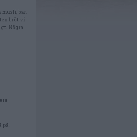
 müsli, bär,
ten bröt vi
igt. Några
era.
 på.