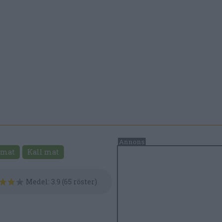
 mat
Kall mat
Medel:
3.9
(
65
röster)