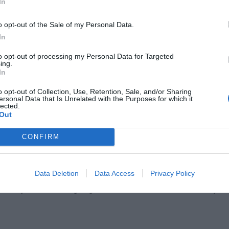
In
o opt-out of the Sale of my Personal Data.
lagning
In
to opt-out of processing my Personal Data for Targeted
m mjölken till 85 grader. Den ska inte koka.
ing.
In
 mjölken svalna i kastrullen.
o opt-out of Collection, Use, Retention, Sale, and/or Sharing
ersonal Data that Is Unrelated with the Purposes for which it
 i filmjölken i mjölken. Tillsätt grädde om du vill ha sk
lected.
Out
l upp i portionsskålar eller en stor skål, täck över och stä
stemperatur i ca ett dygn tills mjölken stelnat till filb
CONFIRM
bunken håller sig i några dagar i kylen. Servera filbunke
Data Deletion
Data Access
Privacy Policy
ta gång du gör filbunke kan du ta 1-2 dl av den filbunke 
l att syra nästa omgång filbunke med istället för filmjölk