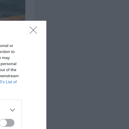
sonal or
ection to
ou may
 personal
out of the
 downstream
B’s List of