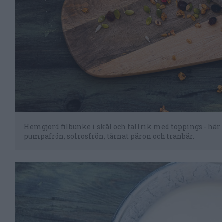
Hemgjord filbunke i skål och tallrik med toppings - här
pumpafrön, solrosfrön, tärnat päron och tranbär.