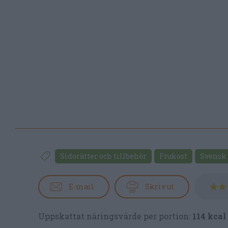
Sidorätter och tillbehör
Frukost
Svensk
E-mail
Skriv ut
Uppskattat näringsvärde per portion:
114 kcal