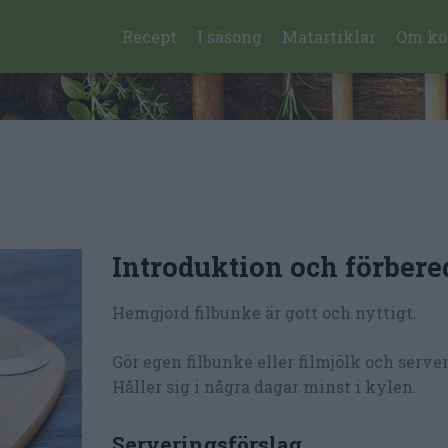
Recept
I säsong
Matartiklar
Om ko
Introduktion och förbere
Hemgjord filbunke är gott och nyttigt.
Gör egen filbunke eller filmjölk och serve
Håller sig i några dagar minst i kylen.
Serveringsförslag