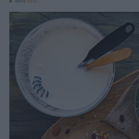
Med
sylt
.