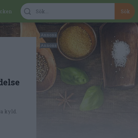
cken
delse
ra kyld.