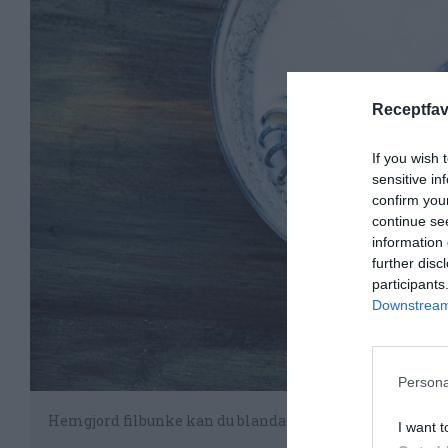
Receptfav
If you wish 
sensitive in
confirm you
continue se
information 
further disc
participants
Downstream 
Persona
Hemgjord filbunke kan du blanda i en skål och låta stå at
I want t