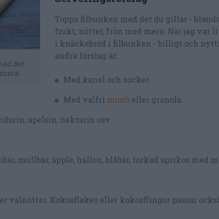
Toppa filbunken med det du gillar - blanda
frukt, nötter, frön med mera. När jag var li
i knäckebröd i filbunken - billigt och nytt
andra förslag är:
med det
 mera.
Med kanel och socker.
Med valfri
musli
eller granola.
darin, apelsin, nektarin osv.
nbär, mullbär, äpple, hallon, blåbär, torkad aprikos med m
r valnötter. Kokosflakes eller kokosflingor passar också