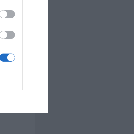
 gräddskikt.
ll i
unke.
n kall.
du gjort
.