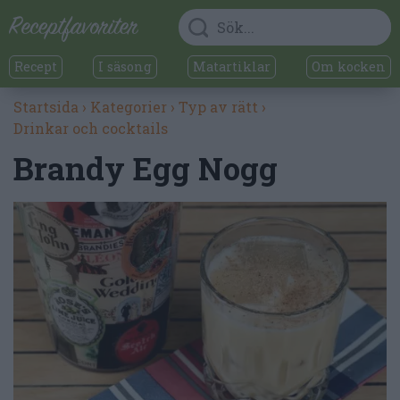
Recept
I säsong
Matartiklar
Om kocken
Startsida
›
Kategorier
›
Typ av rätt
›
Drinkar och cocktails
Brandy Egg Nogg