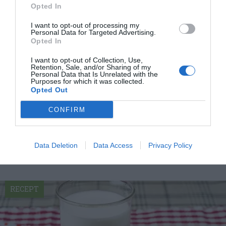
Opted In
I want to opt-out of processing my
Personal Data for Targeted Advertising.
Opted In
I want to opt-out of Collection, Use,
Retention, Sale, and/or Sharing of my
Personal Data that Is Unrelated with the
Purposes for which it was collected.
Vin chaud eller varmt vin
Opted Out
Vin chaud eller varmt vin dricks hej vilt i
CONFIRM
skidbackarna. Knyter du en servett runt glaset så
går det...
Data Deletion
Data Access
Privacy Policy
RECEPT