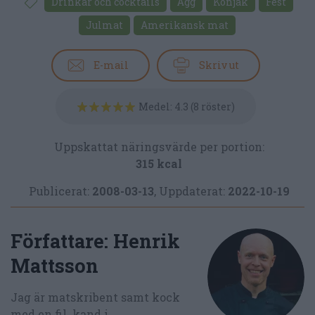
Drinkar och cocktails
Ägg
Konjak
Fest
Julmat
Amerikansk mat
E-mail
Skriv ut
Medel:
4.3
(
8
röster)
Uppskattat näringsvärde per portion:
315 kcal
Publicerat:
2008-03-13
,
Uppdaterat:
2022-10-19
Författare:
Henrik
Mattsson
Jag är matskribent samt kock
med en fil. kand i