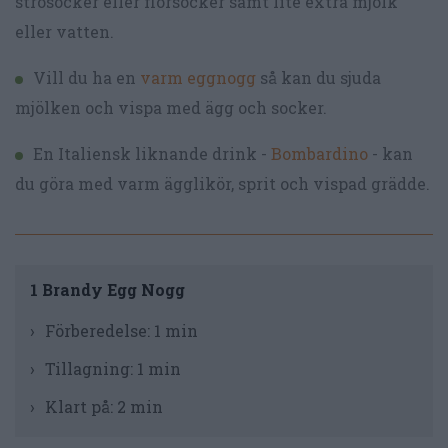
strösocker eller florsocker samt lite extra mjölk
eller vatten.
Vill du ha en
varm eggnogg
så kan du sjuda
mjölken och vispa med ägg och socker.
En Italiensk liknande drink -
Bombardino
- kan
du göra med varm ägglikör, sprit och vispad grädde.
1 Brandy Egg Nogg
Förberedelse:
1 min
Tillagning:
1 min
Klart på:
2 min