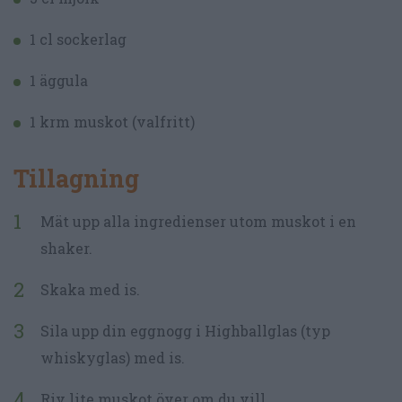
1 cl sockerlag
1 äggula
1 krm muskot (valfritt)
Tillagning
Mät upp alla ingredienser utom muskot i en
shaker.
Skaka med is.
Sila upp din eggnogg i Highballglas (typ
whiskyglas) med is.
Riv lite muskot över om du vill.