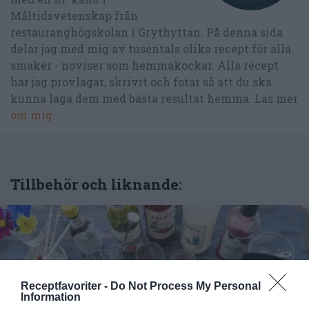
Måltidsvetenskap från
restauranghögskolan i Grythyttan. På denna sida
delar jag med mig av tusentals olika recept för alla
smaker - noviser som hemmakockar. Alla recept
har jag provlagat, skrivit och fotat så att du ska
kunna laga dem med bästa resultat hemma. Läs mer
om mig
.
Tillbehör och liknande:
Receptfavoriter -
Do Not Process My Personal
Information