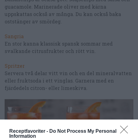
guacamole. Marinerade oliver med kärna
uppskattas också av många. Du kan också baka
oststänger av smördeg.
Sangria
En stor kanna klassisk spansk sommar med
svalkande citrusfrukter och rött vin.
Spritzer
Servera två delar vitt vin och en del mineralvatten
eller fruktsoda i ett vinglas. Garnera med en
fjärdedels citron- eller limeskiva.
Receptfavoriter -
Do Not Process My Personal
Information