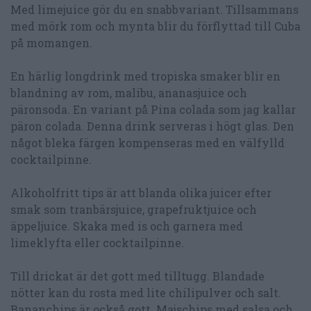
Med limejuice gör du en snabbvariant. Tillsammans
med mörk rom och mynta blir du förflyttad till Cuba
på momangen.
En härlig longdrink med tropiska smaker blir en
blandning av rom, malibu, ananasjuice och
päronsoda. En variant på Pina colada som jag kallar
päron colada. Denna drink serveras i högt glas. Den
något bleka färgen kompenseras med en välfylld
cocktailpinne.
Alkoholfritt tips är att blanda olika juicer efter
smak som tranbärsjuice, grapefruktjuice och
äppeljuice. Skaka med is och garnera med
limeklyfta eller cocktailpinne.
Till drickat är det gott med tilltugg. Blandade
nötter kan du rosta med lite chilipulver och salt.
Bananchips är också gott. Majschips med salsa och