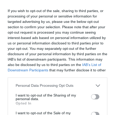
If you wish to opt-out of the sale, sharing to third parties, or
processing of your personal or sensitive information for
targeted advertising by us, please use the below opt-out
section to confirm your selection. Please note that after your
opt-out request is processed you may continue seeing
interest-based ads based on personal information utilized by
us or personal information disclosed to third parties prior to
your opt-out. You may separately opt-out of the further
disclosure of your personal information by third parties on the
Aperol Spritzer
är en läskande god Italiensk fördrink
IAB’s list of downstream participants. This information may
eller aperitif med Prosecco mousserande vin, Aperol
also be disclosed by us to third parties on the
IAB’s List of
och sodavatten.
Downstream Participants
that may further disclose it to other
third parties.
Aperol spritzer
Personal Data Processing Opt Outs
Aperol är en aperitif från Italien med kryddig, söt
och aningen bitter smak av apelsin och örter. Här
I want to opt-out of the Sharing of my
personal data.
toppad med Prosecco är ett mousserande vin från
Opted In
Italien med fruktig ton och lätt sötma.
I want to opt-out of the Sale of my