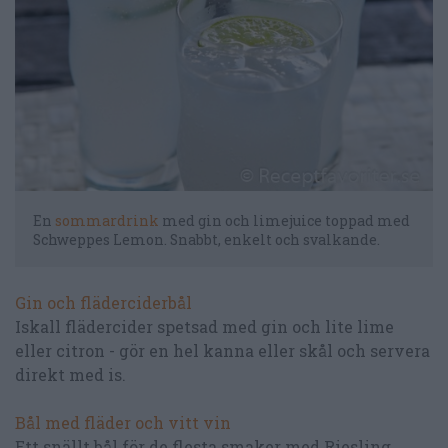
En
sommardrink
med gin och limejuice toppad med
Schweppes Lemon. Snabbt, enkelt och svalkande.
Gin och fläderciderbål
Iskall flädercider spetsad med gin och lite lime
eller citron - gör en hel kanna eller skål och servera
direkt med is.
Bål med fläder och vitt vin
Ett snällt bål för de flesta smaker med Riesling,