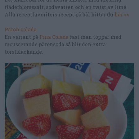
fläderblomssaft, sodavatten och en twist av lime.
Alla receptfavoriters recept på bål hittar du
här >>
Päron colada
En variant på
Pina Colada
fast man toppar med
mousserande päronsoda så blir den extra
törstsläckande.