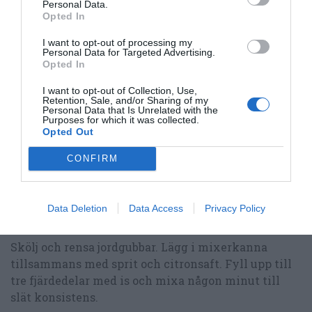
Personal Data.
Bellini eller champagnecocktail
Opted In
Enkelt och lyxigt med lite likör i botten och fyll
I want to opt-out of processing my
sedan på med champagne, cava eller annat
Personal Data for Targeted Advertising.
mousserande vin.
Opted In
I want to opt-out of Collection, Use,
Frozen Margerita
Retention, Sale, and/or Sharing of my
Personal Data that Is Unrelated with the
Cirka en mixerkanna till 6 vin- eller låga glas
Purposes for which it was collected.
Opted Out
En mixer (blender)
CONFIRM
1 liter jordgubbar
12 cl tequila eller ljus rom
8 cl apelsinlikör
Data Deletion
Data Access
Privacy Policy
6 cl citronjuice
Cirka en liter iskuber
Skölj och rensa jordgubbar. Lägg i mixerkanna
tillsammans med sprit och citronsaft. Fyll upp till
tre fjärdedelar med is och mixa någon minut till
slät konsistens.