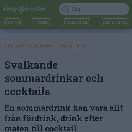
Recept
I säsong
Matartiklar
Om kocken
Startsida
›
Kategorier
›
Matartiklar
Svalkande
sommardrinkar och
cocktails
En sommardrink kan vara allt
från fördrink, drink efter
maten till cocktail.