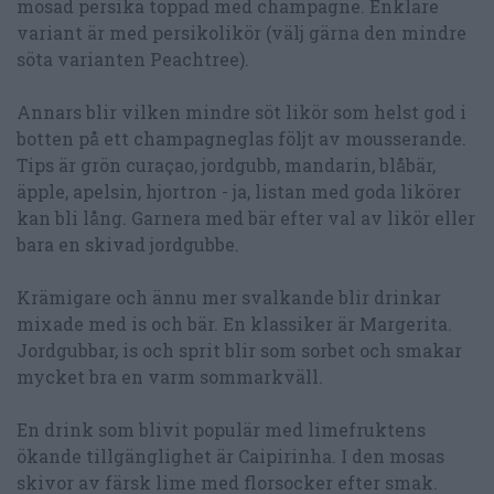
mosad persika toppad med champagne. Enklare
variant är med persikolikör (välj gärna den mindre
söta varianten Peachtree).
Annars blir vilken mindre söt likör som helst god i
botten på ett champagneglas följt av mousserande.
Tips är grön curaçao, jordgubb, mandarin, blåbär,
äpple, apelsin, hjortron - ja, listan med goda likörer
kan bli lång. Garnera med bär efter val av likör eller
bara en skivad jordgubbe.
Krämigare och ännu mer svalkande blir drinkar
mixade med is och bär. En klassiker är Margerita.
Jordgubbar, is och sprit blir som sorbet och smakar
mycket bra en varm sommarkväll.
En drink som blivit populär med limefruktens
ökande tillgänglighet är Caipirinha. I den mosas
skivor av färsk lime med florsocker efter smak.