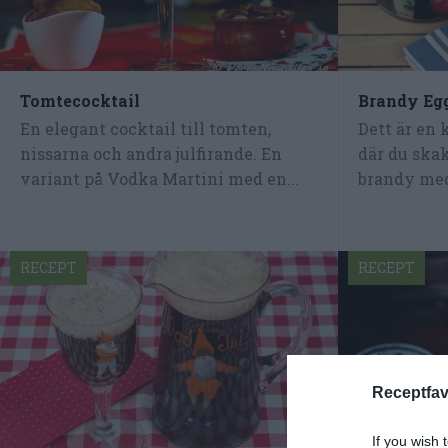
Tomtecocktail
Brandy Eg
En elegant cocktail till tomten,
Dett är en 
nissarna och andra julfirande. En
där du ska
variant på Vodka Martini med en...
brandy med 
RECEPT
RECEPT
Receptfav
If you wish 