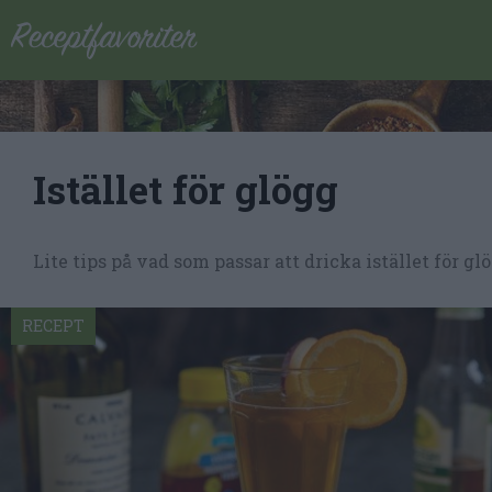
Istället för glögg
Lite tips på vad som passar att dricka istället för 
RECEPT