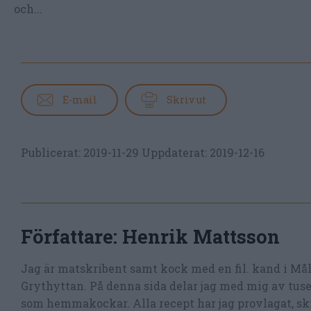
och...
E-mail
Skriv ut
Publicerat:
2019-11-29
Uppdaterat:
2019-12-16
Författare:
Henrik Mattsson
Jag är matskribent samt kock med en fil. kand i Må
Grythyttan. På denna sida delar jag med mig av tusen
som hemmakockar. Alla recept har jag provlagat, skr