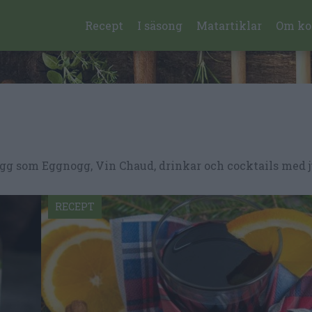
Recept
I säsong
Matartiklar
Om ko
glögg som Eggnogg, Vin Chaud, drinkar och cocktails med 
RECEPT