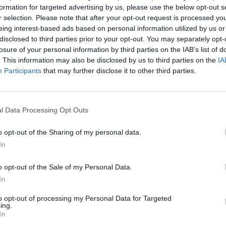
formation for targeted advertising by us, please use the below opt-out s
Äppelglögg med Calvad
r selection. Please note that after your opt-out request is processed y
eing interest-based ads based on personal information utilized by us or
r en drink med varm
Trött på vinglögg? Gör li
disclosed to third parties prior to your opt-out. You may separately opt-
 choklad spetsad med
äppelglögg istället. En 
losure of your personal information by third parties on the IAB’s list of
er rom och toppad med
äppelmust smaksatt med
. This information may also be disclosed by us to third parties on the
IA
samt...
Participants
that may further disclose it to other third parties.
RECEPT
l Data Processing Opt Outs
o opt-out of the Sharing of my personal data.
In
o opt-out of the Sale of my Personal Data.
In
to opt-out of processing my Personal Data for Targeted
ing.
Moscow Mule
In