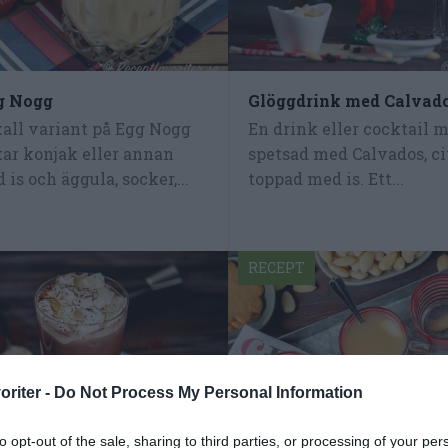
g Nogg
Glöggdrink med Calvad
kall variant på Egg Nogg
En drink eller cocktail 
kar konjak eller annan
spetsad med Calvados, ci
is och äggula, socker,...
toppad med is. Ett...
RECEPT
oriter -
Do Not Process My Personal Information
to opt-out of the sale, sharing to third parties, or processing of your per