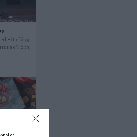
os
med vit glögg
tronsaft och
sonal or