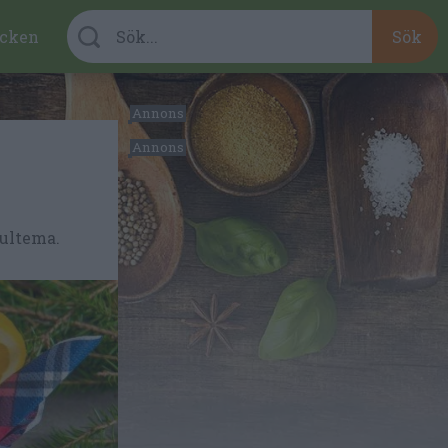
cken
jultema.