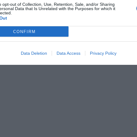
 en klassisk spansk
Moscow Mule är en drink
o opt-out of Collection, Use, Retention, Sale, and/or Sharing
all drink blandad med
cocktail med vodka, fär
ersonal Data that Is Unrelated with the Purposes for which it
lected.
cker, brandy,
lime och Ginger Beer sam
Out
...
som...
CONFIRM
Data Deletion
Data Access
Privacy Policy