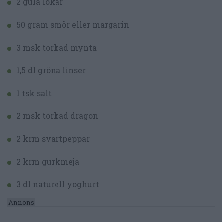
2 gula lökar
50 gram smör eller margarin
3 msk torkad mynta
1,5 dl gröna linser
1 tsk salt
2 msk torkad dragon
2 krm svartpeppar
2 krm gurkmeja
3 dl naturell yoghurt