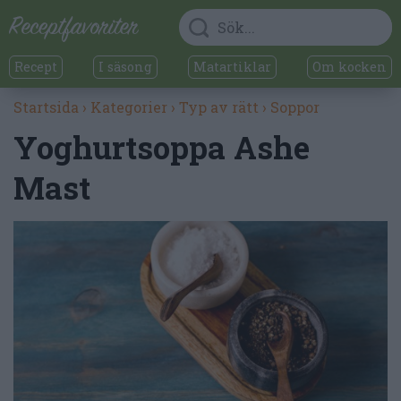
Recept
I säsong
Matartiklar
Om kocken
Startsida
›
Kategorier
›
Typ av rätt
›
Soppor
Yoghurtsoppa Ashe
Mast