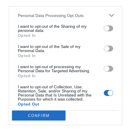
Vardag
Buffé
Libanesisk mat
Kokt mat
third parties.
Meze
Personal Data Processing Opt Outs
I want to opt-out of the Sharing of my
E-mail
Skriv ut
personal data.
Opted In
Medel:
3
(
3
röster)
I want to opt-out of the Sale of my
Personal Data.
Opted In
Uppskattat näringsvärde per portion:
I want to opt-out of processing my
158 kcal
Personal Data for Targeted Advertising.
Opted In
Publicerat:
2010-09-07
,
Uppdaterat:
2022-02-15
I want to opt-out of Collection, Use,
Retention, Sale, and/or Sharing of my
Personal Data that Is Unrelated with the
Författare:
Henrik
Purposes for which it was collected.
Opted Out
Mattsson
CONFIRM
Jag är matskribent samt kock
med en fil. kand i