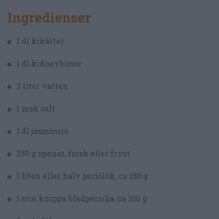
Ingredienser
1 dl kikärter
1 dl kidneybönor
3 liter vatten
1 msk salt
1 dl jasminris
250 g spenat, färsk eller fryst
1 liten eller halv purjolök, ca 150 g
1 stor knippa bladpersilja, ca 100 g