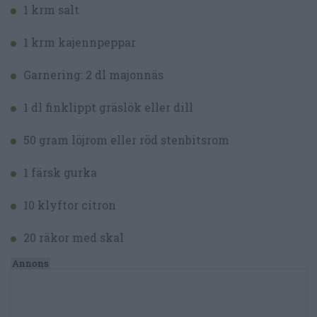
1 krm salt
1 krm kajennpeppar
Garnering: 2 dl majonnäs
1 dl finklippt gräslök eller dill
50 gram löjrom eller röd stenbitsrom
1 färsk gurka
10 klyftor citron
20 räkor med skal