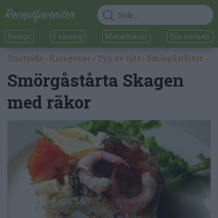
Recept
I säsong
Matartiklar
Om kocken
Startsida
›
Kategorier
›
Typ av rätt
›
Smörgåstårtor
Smörgåstårta Skagen
med räkor