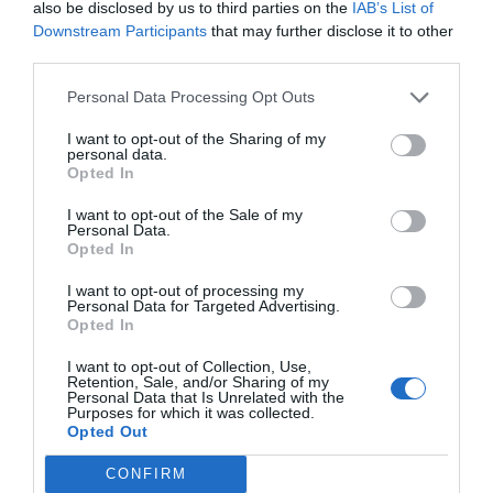
also be disclosed by us to third parties on the
IAB’s List of
Downstream Participants
that may further disclose it to other
third parties.
Smörgåstårtor
Räkor
Dill
Majonnäs
Personal Data Processing Opt Outs
Fest
Buffé
Svensk mat
Kall mat
I want to opt-out of the Sharing of my
personal data.
Opted In
E-mail
Skriv ut
I want to opt-out of the Sale of my
Personal Data.
Medel:
4.1
(
70
röster)
Opted In
I want to opt-out of processing my
Personal Data for Targeted Advertising.
Uppskattat näringsvärde per portion:
Opted In
722 kcal
I want to opt-out of Collection, Use,
Publicerat:
2007-05-16
,
Uppdaterat:
2024-07-26
Retention, Sale, and/or Sharing of my
Personal Data that Is Unrelated with the
Purposes for which it was collected.
Opted Out
Författare:
Henrik
CONFIRM