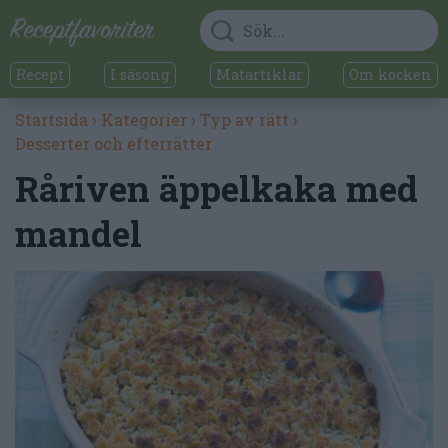
Recept
I säsong
Matartiklar
Om kocken
Startsida
›
Kategorier
›
Typ av rätt
›
Desserter och efterrätter
Råriven äppelkaka med
mandel