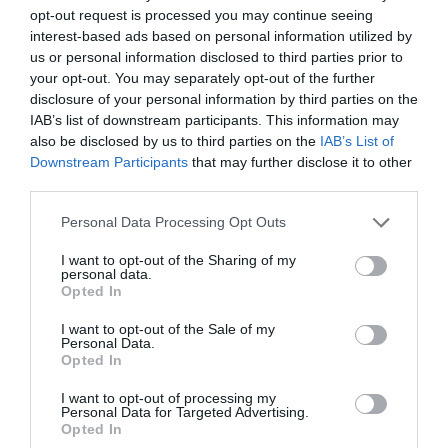
opt-out request is processed you may continue seeing
Medel:
3.7
(
21
röster)
interest-based ads based on personal information utilized by
us or personal information disclosed to third parties prior to
your opt-out. You may separately opt-out of the further
Uppskattat näringsvärde per portion:
disclosure of your personal information by third parties on the
196 kcal
IAB’s list of downstream participants. This information may
also be disclosed by us to third parties on the
IAB’s List of
Publicerat:
2007-12-07
,
Uppdaterat:
2019-07-02
Downstream Participants
that may further disclose it to other
third parties.
Författare:
Henrik
Personal Data Processing Opt Outs
Mattsson
I want to opt-out of the Sharing of my
personal data.
Opted In
Jag är matskribent samt kock
med en fil. kand i
I want to opt-out of the Sale of my
Personal Data.
Måltidsvetenskap från
Opted In
restauranghögskolan i Grythyttan. På denna sida
delar jag med mig av tusentals olika recept för alla
I want to opt-out of processing my
Personal Data for Targeted Advertising.
smaker - noviser som hemmakockar. Alla recept
Opted In
har jag provlagat, skrivit och fotat så att du ska