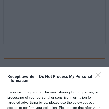
Desserter och efterrätter
Äpplen
Mandlar
Receptfavoriter -
Do Not Process My Personal
Smör
Vardag
Lättlagat
Husmanskost
Information
Ugnsrätter
If you wish to opt-out of the sale, sharing to third parties, or
processing of your personal or sensitive information for
E-mail
Skriv ut
targeted advertising by us, please use the below opt-out
section to confirm your selection. Please note that after your