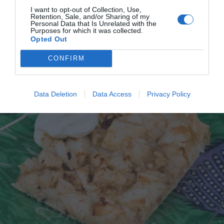
kunna laga dem med bästa resultat hemma. Läs mer
I want to opt-out of Collection, Use,
Retention, Sale, and/or Sharing of my
om mig
.
Personal Data that Is Unrelated with the
Purposes for which it was collected.
Opted Out
CONFIRM
Tillbehör och liknande:
Data Deletion
Data Access
Privacy Policy
RECEPT