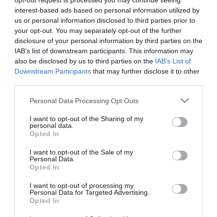
opt-out request is processed you may continue seeing
Tillbehör och liknande:
interest-based ads based on personal information utilized by
us or personal information disclosed to third parties prior to
your opt-out. You may separately opt-out of the further
RECEPT
disclosure of your personal information by third parties on the
IAB’s list of downstream participants. This information may
also be disclosed by us to third parties on the
IAB’s List of
Downstream Participants
that may further disclose it to other
third parties.
Personal Data Processing Opt Outs
I want to opt-out of the Sharing of my
personal data.
Opted In
I want to opt-out of the Sale of my
Personal Data.
Opted In
Oxfilé med kantarellsås och potatistimbal
I want to opt-out of processing my
En klassisk festrätt med stekt oxfilé med gräddig
Personal Data for Targeted Advertising.
sås med kantareller serverat med en timbal bakad
Opted In
med...