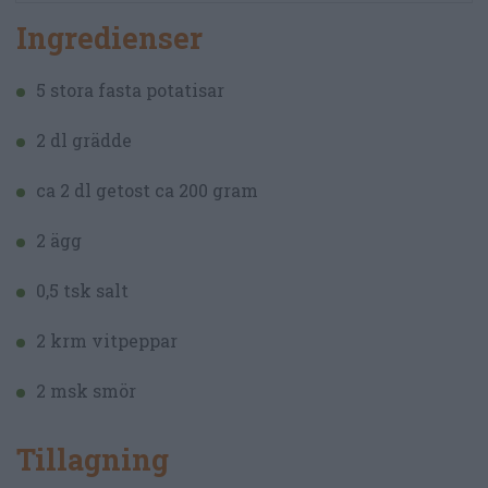
Ingredienser
5 stora fasta potatisar
2 dl grädde
ca 2 dl getost ca 200 gram
2 ägg
0,5 tsk salt
2 krm vitpeppar
2 msk smör
Tillagning