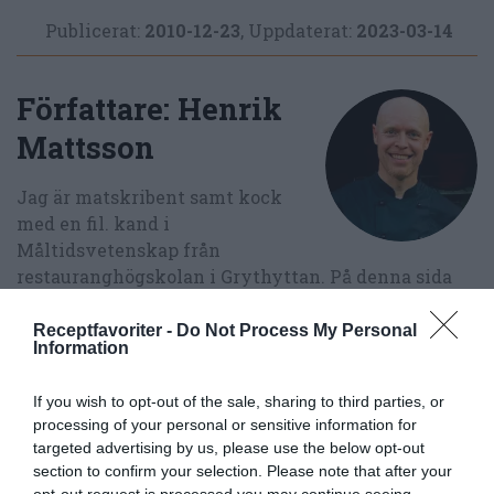
Publicerat:
2010-12-23
,
Uppdaterat:
2023-03-14
Författare:
Henrik
Mattsson
Jag är matskribent samt kock
med en fil. kand i
Måltidsvetenskap från
restauranghögskolan i Grythyttan. På denna sida
delar jag med mig av tusentals olika recept för alla
smaker - noviser som hemmakockar. Alla recept
Receptfavoriter -
Do Not Process My Personal
Information
har jag provlagat, skrivit och fotat så att du ska
kunna laga dem med bästa resultat hemma. Läs mer
If you wish to opt-out of the sale, sharing to third parties, or
om mig
.
processing of your personal or sensitive information for
targeted advertising by us, please use the below opt-out
section to confirm your selection. Please note that after your