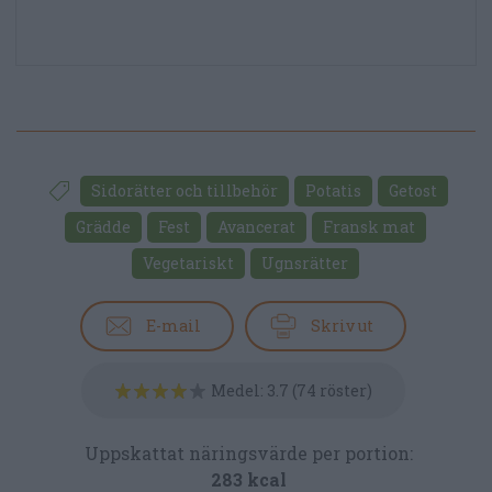
Sidorätter och tillbehör
Potatis
Getost
Grädde
Fest
Avancerat
Fransk mat
Vegetariskt
Ugnsrätter
E-mail
Skriv ut
Medel:
3.7
(
74
röster)
Uppskattat näringsvärde per portion:
283 kcal