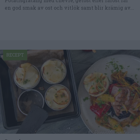
Potatisgratäng med chevre, getost eller fårost får
en god smak av ost och vitlök samt blir krämig av...
RECEPT