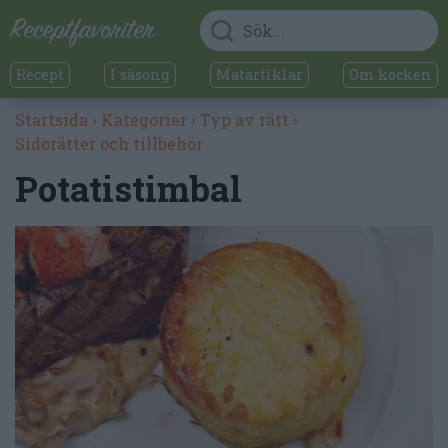
Recept
I säsong
Matartiklar
Om kocken
Startsida
›
Kategorier
›
Typ av rätt
›
Sidorätter och tillbehör
Potatistimbal