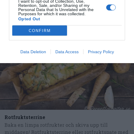
I want to opt-out of Collection, Use,
Retention, Sale, and/or Sharing of my
Personal Data that Is Unrelated with the
Purposes for which it was collected.
Opted Out
CONFIRM
RECEPT
Data Deletion
Data Access
Privacy Policy
Rotfruktsterrine
Baka en limpa rotfrukter och skiva upp till
middagen! Rotfruktsterrine eller rotfruktspate med