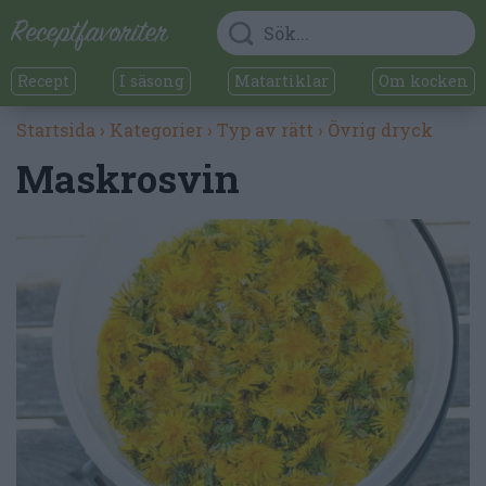
Recept
I säsong
Matartiklar
Om kocken
Startsida
›
Kategorier
›
Typ av rätt
›
Övrig dryck
Maskrosvin