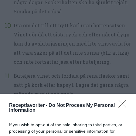
några dagar. Sockerhalten ska ha sjunkit rejält.
Smaka på det också.
Dra om det till ett nytt kärl utan bottensatsen.
Vinet gör då ett sista ryck och efter något dygn
kan du avsluta jäsningen med lite vinsvavla för
att vara säker på att det inte surnar (blir ättika)
och inte fortsätter jäsa efter buteljering.
Buteljera vinet och fördela på rena flaskor samt
sätt på kork eller kapsyl. Lagra det gärna några
månade mörkt och svalt.
Receptfavoriter -
Do Not Process My Personal
Information
If you wish to opt-out of the sale, sharing to third parties, or
processing of your personal or sensitive information for