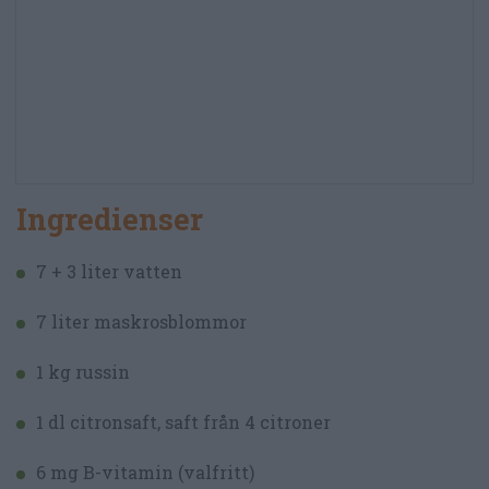
Ingredienser
7 + 3 liter vatten
7 liter maskrosblommor
1 kg russin
1 dl citronsaft, saft från 4 citroner
6 mg B-vitamin (valfritt)