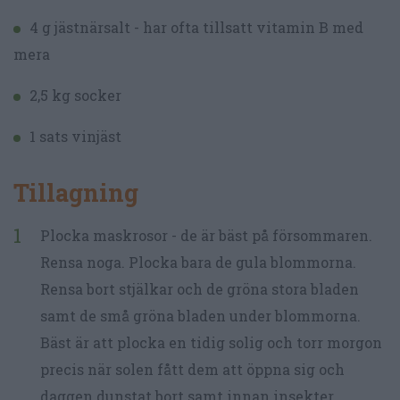
4 g jästnärsalt - har ofta tillsatt vitamin B med
mera
2,5 kg socker
1 sats vinjäst
Tillagning
Plocka maskrosor - de är bäst på försommaren.
Rensa noga. Plocka bara de gula blommorna.
Rensa bort stjälkar och de gröna stora bladen
samt de små gröna bladen under blommorna.
Bäst är att plocka en tidig solig och torr morgon
precis när solen fått dem att öppna sig och
daggen dunstat bort samt innan insekter