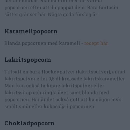
det är choklad. Blanda runt med de varma
popcornen efter att du poppat dem. Bara fantasin
sätter gränser här. Några goda förslag är:
Karamellpopcorn
Blanda popcornen med karamell -
recept här
.
Lakritspopcorn
Tillsätt en burk Hockeypulver (lakritspulver), annat
lakritspulver eller 0,5 dl krossade lakritskarameller.
Man kan också ta finare lakritspulver eller
lakritssirap och ringla över samt blanda med
popcornen. Här är det också gott att ha någon msk
smält smör eller kokosolja i popcornen.
Chokladpopcorn