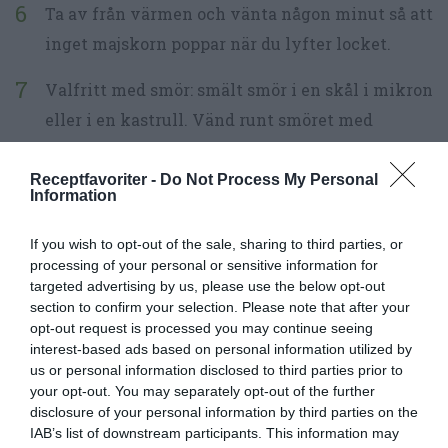
Ta av från värmen och vänta någon minut så att
inget majskorn poppar när du lyfter locket.
Valfritt med smör: smält smör i en skål i mikron
eller i en kastrull. Vänd runt smöret med
popcornen.
Receptfavoriter -
Do Not Process My Personal
Tillsätt valfri smaksättning enligt tips ovan
Information
och blanda runt med popcornen.
If you wish to opt-out of the sale, sharing to third parties, or
processing of your personal or sensitive information for
Häll upp popcornen i en skål och salta dem.
targeted advertising by us, please use the below opt-out
Smaka om det behövs mer salt.
section to confirm your selection. Please note that after your
opt-out request is processed you may continue seeing
Popcorn är godast nypoppade och ljumma men
interest-based ads based on personal information utilized by
us or personal information disclosed to third parties prior to
de går utmärkt att förvara i en påse när de
your opt-out. You may separately opt-out of the further
svalnat någon dag. Popcorn kan även frysas in
disclosure of your personal information by third parties on the
IAB’s list of downstream participants. This information may
och förberedas i större mängder till exempelvis