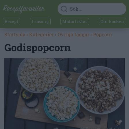
Recept
I säsong
Matartiklar
Om kocken
Startsida
›
Kategorier
›
Övriga taggar
›
Popcorn
Godispopcorn