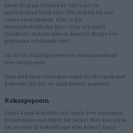
Smält 80 gram choklad av valfri sort ex.
mjölkchoklad block eller 70% choklad för mer
vuxen chokladsmak. Eller ta din
favoritchokladkaka. Bryt i bitar och smält
försiktigt i mikron eller en kastrull. Ringla över
popcornen och blanda runt.
Obs de blir kladdiga (servetter rekommenderas)
men farligt goda.
Goda med smält smör men också mycket goda med
kokosolja (det blir en slags Bounty-popcorn).
Kokospopcorn
Smält 4 msk kokosfett och ringla över popcornen
tillsammans med någon tsk socker. Man kan också
ha i en halv dl kokosflingor eller kokos i flagor -