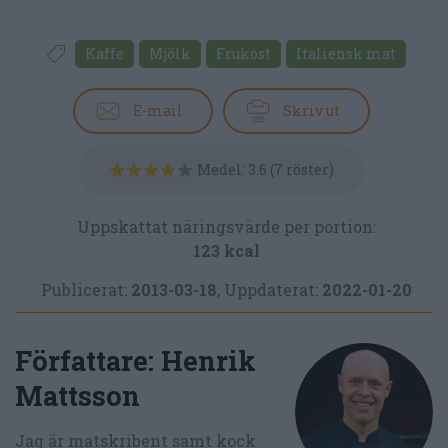
Kaffe
Mjölk
Frukost
Italiensk mat
E-mail
Skriv ut
Medel:
3.6
(
7
röster)
Uppskattat näringsvärde per portion:
123 kcal
Publicerat:
2013-03-18
,
Uppdaterat:
2022-01-20
Författare:
Henrik
Mattsson
Jag är matskribent samt kock