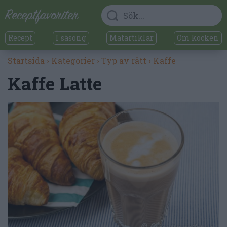
Recept
I säsong
Matartiklar
Om kocken
Startsida
›
Kategorier
›
Typ av rätt
›
Kaffe
Kaffe Latte