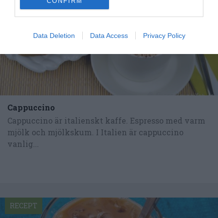
CONFIRM
Data Deletion
Data Access
Privacy Policy
Cappuccino
Cappuccino är italienskt kaffe. Espresso med varm
mjölk och mjölkskum. I Italien är cappuccino
vanlig...
RECEPT