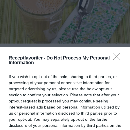
Cafè au Lait
En Café au Lait görs på vanligt bryggkaffe - istället
Receptfavoriter -
Do Not Process My Personal
Information
för espresso - samt varm mjölk.
If you wish to opt-out of the sale, sharing to third parties, or
processing of your personal or sensitive information for
targeted advertising by us, please use the below opt-out
section to confirm your selection. Please note that after your
opt-out request is processed you may continue seeing
interest-based ads based on personal information utilized by
us or personal information disclosed to third parties prior to
your opt-out. You may separately opt-out of the further
disclosure of your personal information by third parties on the