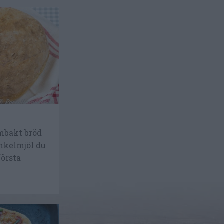
g
embakt bröd
nkelmjöl du
första