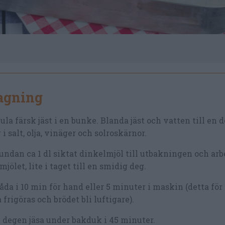
lagning
la färsk jäst i en bunke. Blanda jäst och vatten till en 
 i salt, olja, vinäger och solroskärnor.
undan ca 1 dl siktat dinkelmjöl till utbakningen och arbe
mjölet, lite i taget till en smidig deg.
da i 10 min för hand eller 5 minuter i maskin (detta för 
 frigöras och brödet bli luftigare).
 degen jäsa under bakduk i 45 minuter.