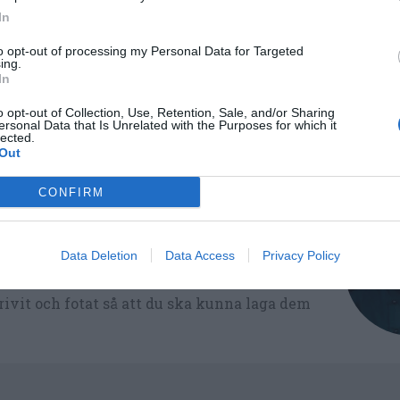
In
to opt-out of processing my Personal Data for Targeted
Medel:
3.6
(
72
röster)
ing.
In
o opt-out of Collection, Use, Retention, Sale, and/or Sharing
ersonal Data that Is Unrelated with the Purposes for which it
lected.
6
Out
CONFIRM
Data Deletion
Data Access
Privacy Policy
ltidsvetenskap från restauranghögskolan i
tals olika recept för alla smaker - noviser
ivit och fotat så att du ska kunna laga dem