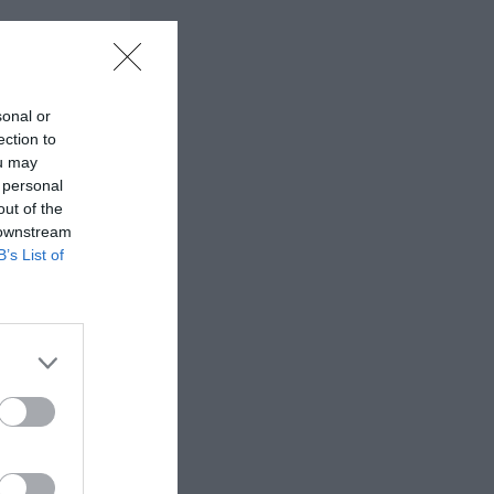
sonal or
ection to
ou may
 personal
out of the
 downstream
B’s List of