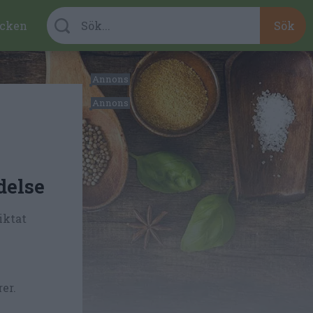
cken
delse
iktat
er.