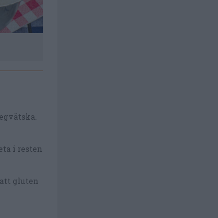
degvätska.
ta i resten
att gluten