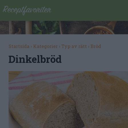
Startsida
›
Kategorier
›
Typ av rätt
›
Bröd
Dinkelbröd