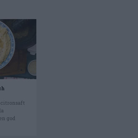
ch
itronsaft
da
en god