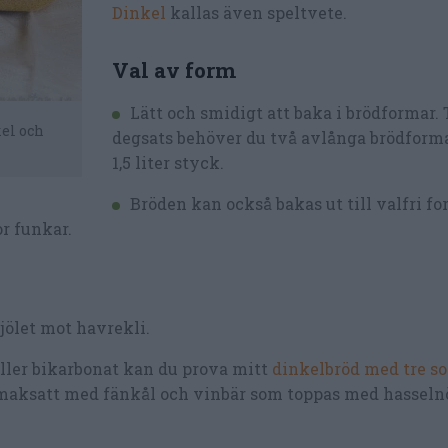
Dinkel
kallas även speltvete.
Val av form
Lätt och smidigt att baka i brödformar. 
el och
degsats behöver du två avlånga brödform
1,5 liter styck.
Bröden kan också bakas ut till valfri f
r funkar.
mjölet mot havrekli.
eller bikarbonat kan du prova mitt
dinkelbröd med tre so
aksatt med fänkål och vinbär som toppas med hasselnö