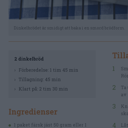
Dinkelbrödet är smidigt att baka i en smord brödform.
Til
2 dinkelbröd
Smu
Förberedelse:
1 tim 45 min
Rör
Tillagning:
45 min
Ta 
Klart på:
2 tim 30 min
av 
Knå
Ingredienser
ska
1 paket färsk jäst 50 gram eller 1
Låt