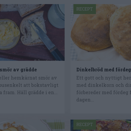
RECEPT
smör av grädde
Dinkelbröd med förde
eller hemkärnat smör av
Ett gott och nyttigt h
busenkelt att bokstavligt
med dinkelkorn och di
 fram. Häll grädde i en...
förbereder med fördeg 
dagen...
RECEPT