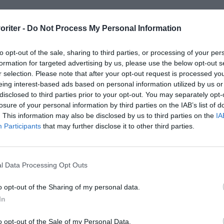
t ugnen på 175 grader vanlig ugn och smörj två avlånga
dformar på 1,5 liter med lite olivolja.
oriter -
Do Not Process My Personal Information
a degen i 2 delar och lägg i formarna.
to opt-out of the sale, sharing to third parties, or processing of your per
formation for targeted advertising by us, please use the below opt-out s
 limporna jäsa i 30 minuter under bakduk.
r selection. Please note that after your opt-out request is processed y
eing interest-based ads based on personal information utilized by us or
dda i nedre delen av ugnen i 45 min.
disclosed to third parties prior to your opt-out. You may separately opt-
losure of your personal information by third parties on the IAB’s list of
 dinkelbröden svalna inlindade i bakduk.
. This information may also be disclosed by us to third parties on the
IA
Participants
that may further disclose it to other third parties.
l Data Processing Opt Outs
o opt-out of the Sharing of my personal data.
In
o opt-out of the Sale of my Personal Data.