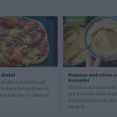
RECEPT
 dinkel
Hummus med citron o
koriander
dinkel och förslag på
Hummus kryddad med c
Dinkel eller speltvete är
och krossade eller mal
ete som har ett lägre GI...
korianderfrön som ger 
smak åt...