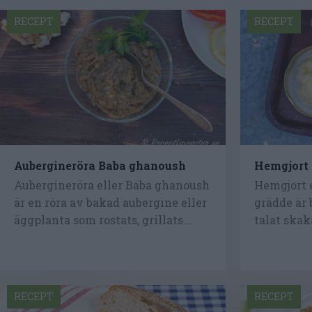
RECEPT
RECEPT
Aubergineröra Baba ghanoush
Hemgjort 
Aubergineröra eller Baba ghanoush
Hemgjort 
är en röra av bakad aubergine eller
grädde är 
äggplanta som rostats, grillats...
talat skaka
RECEPT
RECEPT