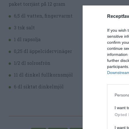
paket torrjäst på 12 gram
Sät
6,5 dl vatten, fingervarmt
brö
Receptfav
3 tsk salt
Del
If you wish 
sensitive in
1 dl rapsolja
Låt
confirm you
continue se
0,25 dl äppelcidervinäger
Grä
information 
further disc
1/2 dl solrosfrön
Låt
participants
Downstream 
11 dl dinkel fullkornsmjöl
6 dl siktat dinkelmjöl
Persona
I want t
Opted 
I want t