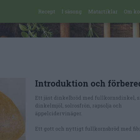
Recept
I säsong
Matartiklar
Om ko
Introduktion och förbere
Ett jäst dinkelbröd med fullkornsdinkel, s
dinkelmjöl, solrosfrön, rapsolja och
äppelcidervinäger.
Ett gott och nyttigt fullkornsbröd med fibr