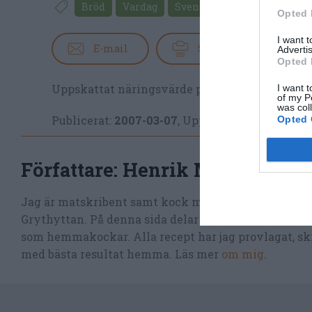
Bröd
Vardag
Svensk mat
Ugnsrätter
Opted 
I want 
E-mail
Skriv ut
Advertis
Opted 
Uppskattat näringsvärde per portion:
211 kcal
I want t
of my P
was col
Publicerat:
2007-03-07
,
Uppdaterat:
2026-02-0
Opted 
Författare:
Henrik Mattsson
Jag är matskribent samt kock med en fil. kand i Må
Grythyttan. På denna sida delar jag med mig av tusen
som hemmakockar. Alla recept har jag provlagat, skr
med bästa resultat hemma. Läs mer
om mig
.