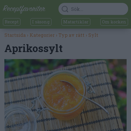
Recept
I säsong
Matartiklar
Om kocken
Startsida
›
Kategorier
›
Typ av rätt
›
Sylt
Aprikossylt