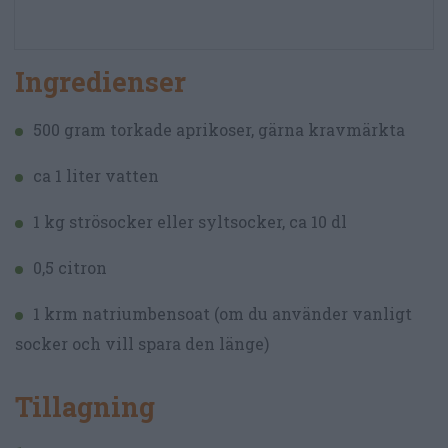
Ingredienser
500 gram torkade aprikoser, gärna kravmärkta
ca 1 liter vatten
1 kg strösocker eller syltsocker, ca 10 dl
0,5 citron
1 krm natriumbensoat (om du använder vanligt
socker och vill spara den länge)
Tillagning