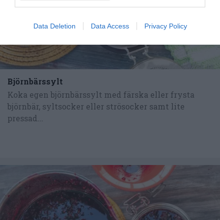
Data Deletion
Data Access
Privacy Policy
Björnbärssylt
Koka egen björnbärssylt med färska eller frysta
björnbär, syltsocker eller strösocker samt lite
pressad...