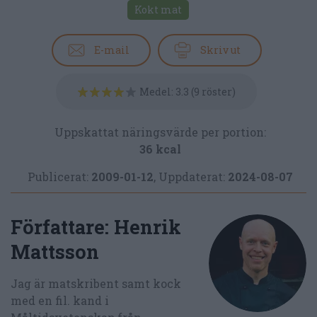
Kokt mat
E-mail
Skriv ut
Medel:
3.3
(
9
röster)
Uppskattat näringsvärde per portion:
36 kcal
Publicerat:
2009-01-12
,
Uppdaterat:
2024-08-07
Författare:
Henrik
Mattsson
Jag är matskribent samt kock
med en fil. kand i