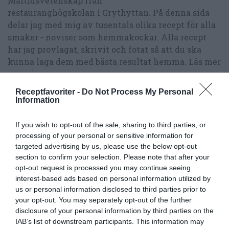
Måltidsvetenskap från
restauranghögskolan i Grythyttan. På denna sida
delar jag med mig av tusentals olika recept för alla
smaker - noviser som hemmakockar. Alla recept
har jag provlagat, skrivit och fotat så att du ska
kunna laga dem med bästa resultat hemma. Läs mer
om mig
.
Receptfavoriter -
Do Not Process My Personal
Information
Tillbehör och liknande:
If you wish to opt-out of the sale, sharing to third parties, or
processing of your personal or sensitive information for
targeted advertising by us, please use the below opt-out
RECEPT
section to confirm your selection. Please note that after your
opt-out request is processed you may continue seeing
interest-based ads based on personal information utilized by
us or personal information disclosed to third parties prior to
your opt-out. You may separately opt-out of the further
disclosure of your personal information by third parties on the
IAB’s list of downstream participants. This information may