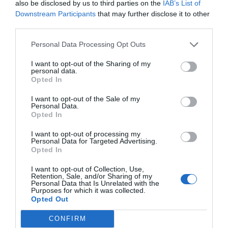
also be disclosed by us to third parties on the
IAB’s List of
Downstream Participants
that may further disclose it to other
third parties.
Personal Data Processing Opt Outs
I want to opt-out of the Sharing of my
Röd äppelmarmelad med aprikos
personal data.
Opted In
Koka en vackert röd äppelmarmelad med röda
Rosette-äpplen smaksatt med lite torkad aprikos
I want to opt-out of the Sale of my
samt vanilj...
Personal Data.
Opted In
I want to opt-out of processing my
Personal Data for Targeted Advertising.
Opted In
I want to opt-out of Collection, Use,
RECEPT
Retention, Sale, and/or Sharing of my
Personal Data that Is Unrelated with the
Purposes for which it was collected.
Opted Out
CONFIRM