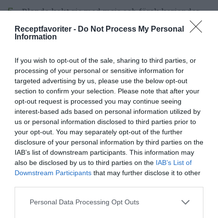
Blanda kokt ris med majs och färsk koriander.
Receptfavoriter -
Do Not Process My Personal
Strimla isbergssalladen.
Information
Hacka paprikan i småbitar.
If you wish to opt-out of the sale, sharing to third parties, or
processing of your personal or sensitive information for
Dela tomaterna.
targeted advertising by us, please use the below opt-out
section to confirm your selection. Please note that after your
Bred ett lager avokadoröra guacamole på ett
opt-out request is processed you may continue seeing
interest-based ads based on personal information utilized by
polarbröd och lägg sedan på ett lager
us or personal information disclosed to third parties prior to
kycklingröra.
your opt-out. You may separately opt-out of the further
disclosure of your personal information by third parties on the
Bred en till polarbröd med guacamole och lägg
IAB’s list of downstream participants. This information may
also be disclosed by us to third parties on the
IAB’s List of
över den första.
Downstream Participants
that may further disclose it to other
third parties.
Bred ut hälften av risblandningen samt
Personal Data Processing Opt Outs
strimlad sallad och riven ost.