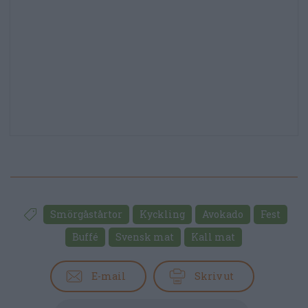
Smörgåstårtor
Kyckling
Avokado
Fest
Buffé
Svensk mat
Kall mat
E-mail
Skriv ut