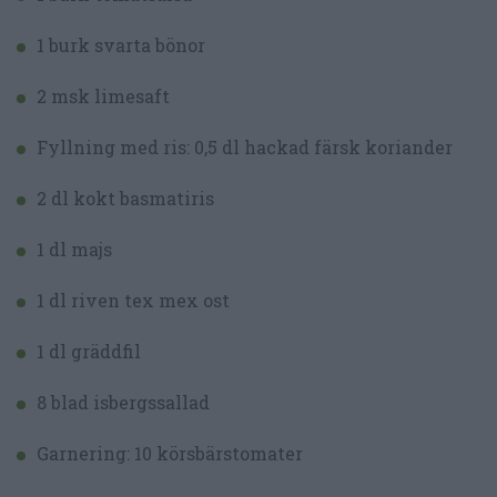
1 burk svarta bönor
2 msk limesaft
Fyllning med ris: 0,5 dl hackad färsk koriander
2 dl kokt basmatiris
1 dl majs
1 dl riven tex mex ost
1 dl gräddfil
8 blad isbergssallad
Garnering: 10 körsbärstomater