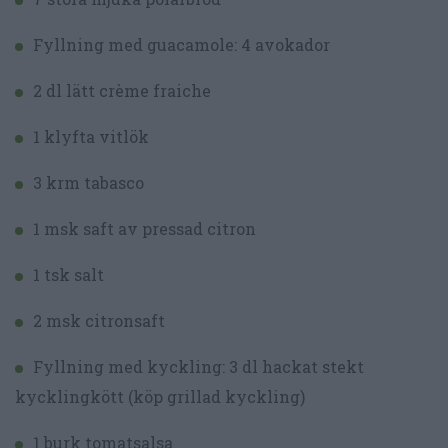
Fyllning med guacamole: 4 avokador
2 dl lätt crème fraiche
1 klyfta vitlök
3 krm tabasco
1 msk saft av pressad citron
1 tsk salt
2 msk citronsaft
Fyllning med kyckling: 3 dl hackat stekt
kycklingkött (köp grillad kyckling)
1 burk tomatsalsa