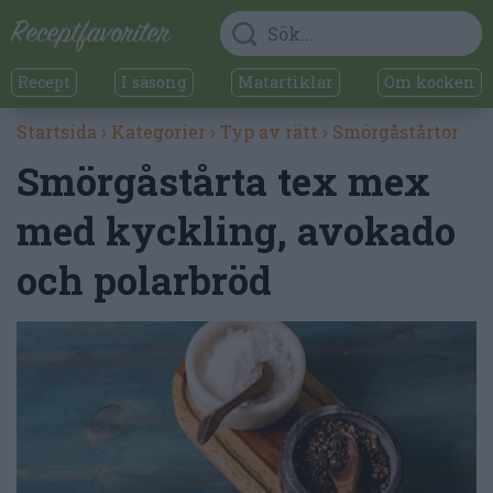
Recept
I säsong
Matartiklar
Om kocken
Startsida
›
Kategorier
›
Typ av rätt
›
Smörgåstårtor
Smörgåstårta tex mex
med kyckling, avokado
och polarbröd