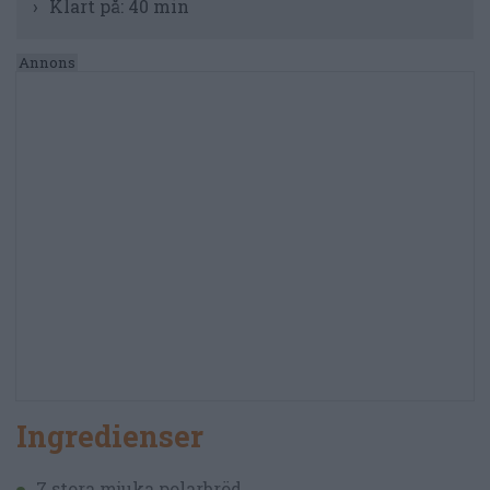
Klart på:
40 min
Ingredienser
7 stora mjuka polarbröd