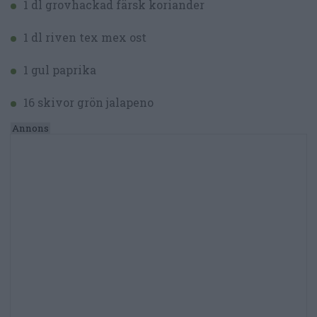
1 dl grovhackad färsk koriander
1 dl riven tex mex ost
1 gul paprika
16 skivor grön jalapeno