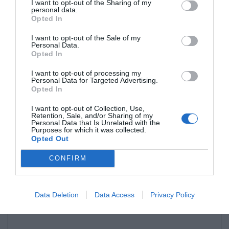
I want to opt-out of the Sharing of my
Toppa med några klickar av gräddfil.
personal data.
Opted In
Gör om samma sak. Två till lager bröd - ett med
I want to opt-out of the Sale of my
Personal Data.
kyckling och ett med risblandningen som
Opted In
innan.
I want to opt-out of processing my
Personal Data for Targeted Advertising.
Bred resten av avokadofyllningen på ett bröd
Opted In
som blir det översta lagret.
I want to opt-out of Collection, Use,
Retention, Sale, and/or Sharing of my
Personal Data that Is Unrelated with the
Garnera med körsbärstomater, riven ost, färsk
Purposes for which it was collected.
Opted Out
koriander, paprika och några bitar grön jalapeño
(obs den är mycket stark - inget för barn).
CONFIRM
Data Deletion
Data Access
Privacy Policy