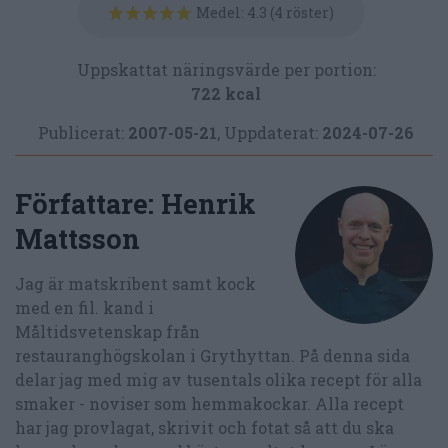
Medel:
4.3
(
4
röster)
Uppskattat näringsvärde per portion:
722 kcal
Publicerat:
2007-05-21
,
Uppdaterat:
2024-07-26
Författare:
Henrik
Mattsson
Jag är matskribent samt kock
med en fil. kand i
Måltidsvetenskap från
restauranghögskolan i Grythyttan. På denna sida
delar jag med mig av tusentals olika recept för alla
smaker - noviser som hemmakockar. Alla recept
har jag provlagat, skrivit och fotat så att du ska