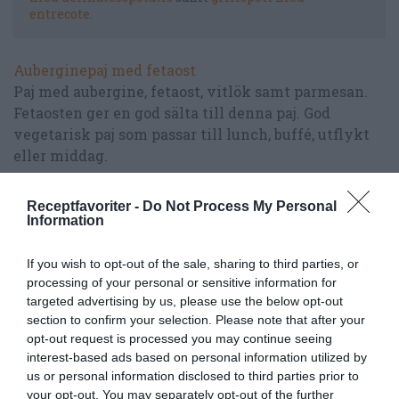
entrecote
.
Auberginepaj med fetaost
Paj med aubergine, fetaost, vitlök samt parmesan.
Fetaosten ger en god sälta till denna paj. God
vegetarisk paj som passar till lunch, buffé, utflykt
eller middag.
Gott till auberginepajen är förslagsvis en
Receptfavoriter -
Do Not Process My Personal
grönsallad, tomat och mozzarellasallad och/eller
Information
grillad sparris. Kan serveras varm, ljummen eller
kall.
If you wish to opt-out of the sale, sharing to third parties, or
processing of your personal or sensitive information for
targeted advertising by us, please use the below opt-out
Fler tips på pajer >>
section to confirm your selection. Please note that after your
opt-out request is processed you may continue seeing
Tomat och mozzarellasallad
interest-based ads based on personal information utilized by
Skivade tomater varvat med skivad mozzarellaost
us or personal information disclosed to third parties prior to
med finhackad rödlök, basilika, vinäger samt
your opt-out. You may separately opt-out of the further