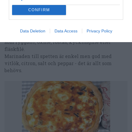
grönsakerna fått färg.
CONFIRM
Grillspett med entrecote
Spett med kött i vitlökssmarinad. Välj gott krav-
Data Deletion
Data Access
Privacy Policy
märkt kött. Det blir också gott med annat mört kött
som ryggbiff, oxfilé, rostas, kycklingfilé eller
fläskfilé.
Marinaden till spetten är enkel men god med
vitlök, citron, salt och peppar - det är allt som
behövs.