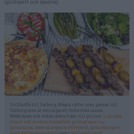
(grillspett och sparris).
Grillbuffé till Valborg. Några rätter som passar till
Valborg som är smidiga att förbereda innan
Majbrasan och sedan duka fram till grillen.
Limesås
,
tomat och mozzarellasallad
,
grillad sparris
,
grönsallad
,
auberginepaj med fetaost
,
grönsaksspett
med delikatesspotatis
samt
grillspett med