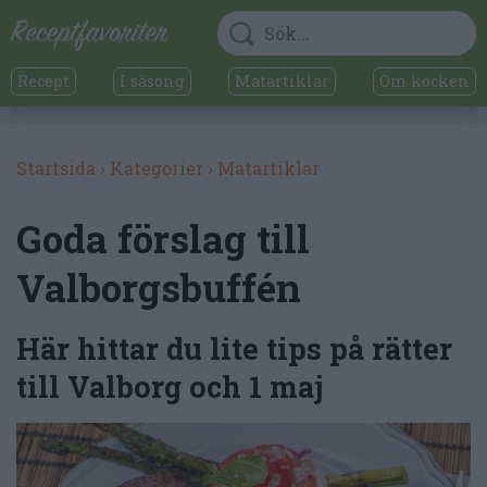
Recept
I säsong
Matartiklar
Om kocken
Startsida
›
Kategorier
›
Matartiklar
Goda förslag till
Valborgsbuffén
Här hittar du lite tips på rätter
till Valborg och 1 maj