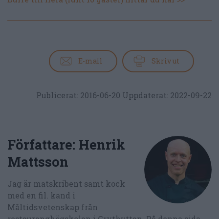
E-mail
Skriv ut
Publicerat:
2016-06-20
Uppdaterat:
2022-09-22
Författare:
Henrik
Mattsson
Jag är matskribent samt kock
med en fil. kand i
Måltidsvetenskap från
restauranghögskolan i Grythyttan. På denna sida