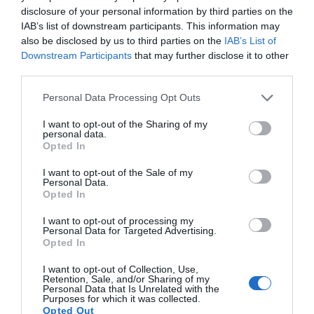
olivolja, salt och peppar är en mycket god och
disclosure of your personal information by third parties on the
klassisk sallad som passar till det mesta som
IAB’s list of downstream participants. This information may
also be disclosed by us to third parties on the
IAB’s List of
förslagsvis grillat, buffé, pasta eller lasagne.
Downstream Participants
that may further disclose it to other
third parties.
Grönsallad
En enkel grönsallad med hemgjord salladsdressing.
Personal Data Processing Opt Outs
Här toppad med skivade rädisor som finns i säsong
I want to opt-out of the Sharing of my
vid Valborg.
personal data.
Opted In
Alla mina sallader hittar du här >>
I want to opt-out of the Sale of my
Personal Data.
Grönsaksspett med delikatesspotatis
Opted In
Grönsaksspett med potatis, paprika och rödlök
I want to opt-out of processing my
marinerade i vitlök och olivolja.
Personal Data for Targeted Advertising.
Opted In
Spetten är goda och lätta att förbereda innan
I want to opt-out of Collection, Use,
grillningen så du kokar potatisen mjuk innan och
Retention, Sale, and/or Sharing of my
Personal Data that Is Unrelated with the
trär sedan på spetten med grönsakerna.
Purposes for which it was collected.
Opted Out
Grönsaksspetten grillas sedan varma och fina tills