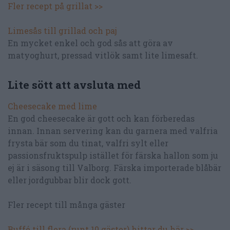
Fler recept på grillat >>
Limesås till grillad och paj
En mycket enkel och god sås att göra av
matyoghurt, pressad vitlök samt lite limesaft.
Lite sött att avsluta med
Cheesecake med lime
En god cheesecake är gott och kan förberedas
innan. Innan servering kan du garnera med valfria
frysta bär som du tinat, valfri sylt eller
passionsfruktspulp istället för färska hallon som ju
ej är i säsong till Valborg. Färska importerade blåbär
eller jordgubbar blir dock gott.
Fler recept till många gäster
Buffé till flera (runt 10 gäster) hittar du här >>