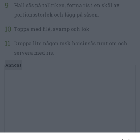
Häll sås på tallriken, forma ris i en skål av
portionsstorlek och lägg på såsen.
Toppa med filé, svamp och lök.
Droppa lite någon msk hoisinsås runt om och
servera med ris.