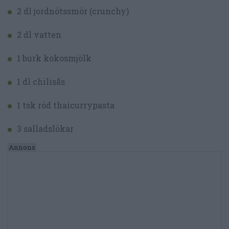
2 dl jordnötssmör (crunchy)
2 dl vatten
1 burk kokosmjölk
1 dl chilisås
1 tsk röd thaicurrypasta
3 salladslökar