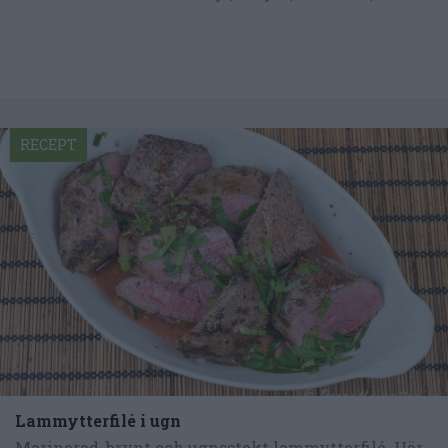
RECEPT
Lammytterfilé i ugn
Marinerad, brynt och ugnsstekt lammytterfilé. Här