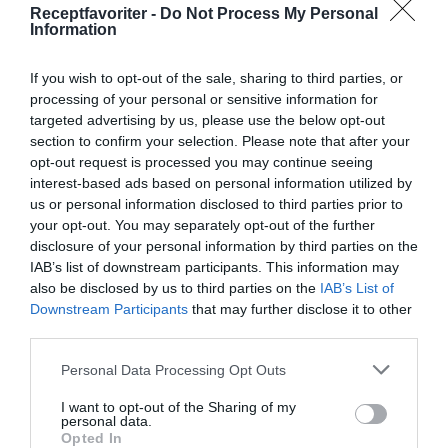
Receptfavoriter -
Do Not Process My Personal
Information
If you wish to opt-out of the sale, sharing to third parties, or
processing of your personal or sensitive information for
targeted advertising by us, please use the below opt-out
section to confirm your selection. Please note that after your
opt-out request is processed you may continue seeing
Huvudrätter
Lamm
Fest
interest-based ads based on personal information utilized by
us or personal information disclosed to third parties prior to
Övrig asiatisk mat
Stekt mat
your opt-out. You may separately opt-out of the further
disclosure of your personal information by third parties on the
E-mail
Skriv ut
IAB’s list of downstream participants. This information may
also be disclosed by us to third parties on the
IAB’s List of
Downstream Participants
that may further disclose it to other
Medel:
4.2
(
5
röster)
third parties.
Personal Data Processing Opt Outs
Uppskattat näringsvärde per portion:
355 kcal
I want to opt-out of the Sharing of my
personal data.
Opted In
Publicerat:
2006-10-20
,
Uppdaterat:
2021-05-26