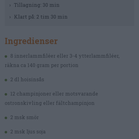
Tillagning:
30 min
Klart på:
2 tim 30 min
Ingredienser
8 innerlammfiléer eller 3-4 ytterlammfiléer,
räkna ca 140 gram per portion
2 dl hoisinsås
12 champinjoner eller motsvarande
ostronskivling eller fältchampinjon
2 msk smör
2 msk ljus soja