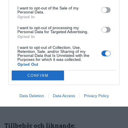
I want to opt-out of the Sale of my
Personal Data.
Författare:
Henrik
Opted In
Mattsson
I want to opt-out of processing my
Personal Data for Targeted Advertising.
Opted In
Jag är matskribent samt kock
I want to opt-out of Collection, Use,
med en fil. kand i
Retention, Sale, and/or Sharing of my
Måltidsvetenskap från
Personal Data that Is Unrelated with the
Purposes for which it was collected.
restauranghögskolan i Grythyttan. På denna sida
Opted Out
delar jag med mig av tusentals olika recept för alla
smaker - noviser som hemmakockar. Alla recept
CONFIRM
har jag provlagat, skrivit och fotat så att du ska
kunna laga dem med bästa resultat hemma. Läs mer
Data Deletion
Data Access
Privacy Policy
om mig
.
Tillbehör och liknande: