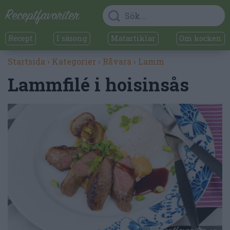
Recept
I säsong
Matartiklar
Om kocken
Startsida
›
Kategorier
›
Råvara
›
Lamm
Lammfilé i hoisinsås