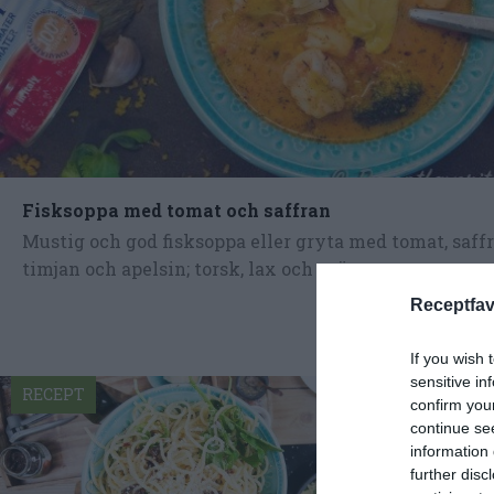
Fisksoppa med tomat och saffran
Mustig och god fisksoppa eller gryta med tomat, saffr
timjan och apelsin; torsk, lax och spätta samt...
Receptfav
If you wish 
sensitive in
RECEPT
RECEPT
confirm you
continue se
information 
further disc