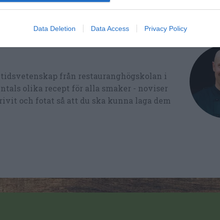
Data Deletion
Data Access
Privacy Policy
ltidsvetenskap från restauranghögskolan i
tals olika recept för alla smaker - noviser
ivit och fotat så att du ska kunna laga dem