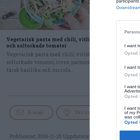
participants
Downstream 
Persona
Vegetarisk pasta med chili, vitlök
Kycklingfi
och soltorkade tomater
varm örts
I want t
Opted 
Vegetarisk pasta med chili, vitlök,
Grillad ell
soltorkade tomater, riven parmesan,
ljummen sa
I want t
färsk basilika och ruccola...
spenat, pap
Opted 
I want 
Advertis
Opted 
I want t
E-mail
Skriv ut
of my P
was col
Opted 
Publicerat:
2016-11-18
Uppdaterat:
2019-12-07