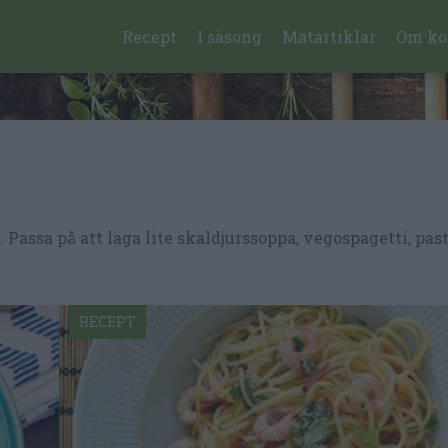
Recept
I säsong
Matartiklar
Om ko
. Passa på att laga lite skaldjurssoppa, vegospagetti, pas
RECEPT