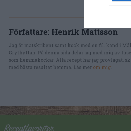
Författare:
Henrik Mattsson
Jag är matskribent samt kock med en fil. kand i Må
Grythyttan. På denna sida delar jag med mig av tusen
som hemmakockar. Alla recept har jag provlagat, skr
med bästa resultat hemma. Läs mer
om mig
.