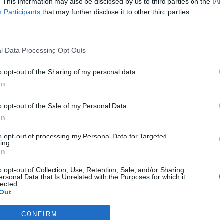
. This information may also be disclosed by us to third parties on the
IA
Participants
that may further disclose it to other third parties.
l Data Processing Opt Outs
lé med bulgursallad och
Fläskfilé med kantarell
ås
o opt-out of the Sharing of my personal data.
Fläskfilé med kantarells
In
er stekt kycklingfilé med
förslag på tillbehör med 
llad av kokt bulgur,
kokt blomkål och morot s
o opt-out of the Sale of my Personal Data.
rika, zucchini och...
In
to opt-out of processing my Personal Data for Targeted
ing.
In
o opt-out of Collection, Use, Retention, Sale, and/or Sharing
ersonal Data that Is Unrelated with the Purposes for which it
lected.
Out
CONFIRM