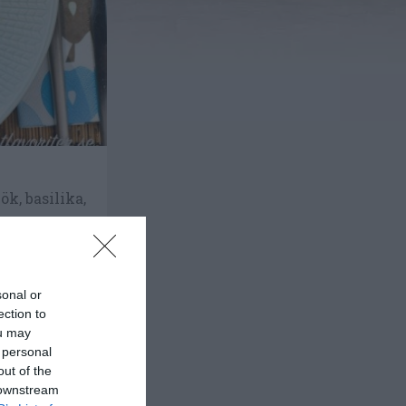
ök, basilika,
sonal or
ection to
ou may
 personal
out of the
 downstream