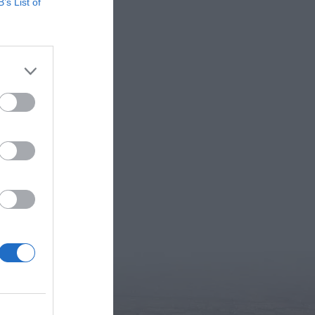
B’s List of
sås
ås och
kokt potatis,
amt lite...