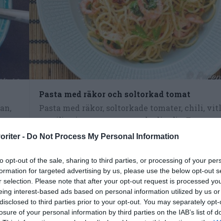
Pasta med räkor och soltorkad tomat
an,
Pasta med räkor, soltorkade tomater, chili, vitl
persilja, riven parmesan och olivolja. En...
oriter -
Do Not Process My Personal Information
to opt-out of the sale, sharing to third parties, or processing of your per
formation for targeted advertising by us, please use the below opt-out s
RECEPT
r selection. Please note that after your opt-out request is processed y
eing interest-based ads based on personal information utilized by us or
disclosed to third parties prior to your opt-out. You may separately opt-
losure of your personal information by third parties on the IAB’s list of