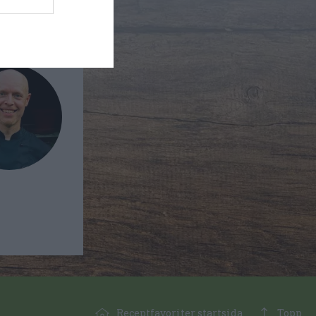
Receptfavoriter startsida
Topp