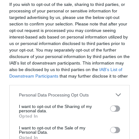
Måltidsvetenskap från
If you wish to opt-out of the sale, sharing to third parties, or
restauranghögskolan i Grythyttan. På denna sida
processing of your personal or sensitive information for
delar jag med mig av tusentals olika recept för alla
targeted advertising by us, please use the below opt-out
smaker - noviser som hemmakockar. Alla recept
section to confirm your selection. Please note that after your
opt-out request is processed you may continue seeing
har jag provlagat, skrivit och fotat så att du ska
interest-based ads based on personal information utilized by
kunna laga dem med bästa resultat hemma. Läs mer
us or personal information disclosed to third parties prior to
om mig
.
your opt-out. You may separately opt-out of the further
disclosure of your personal information by third parties on the
IAB’s list of downstream participants. This information may
also be disclosed by us to third parties on the
IAB’s List of
Downstream Participants
that may further disclose it to other
third parties.
Personal Data Processing Opt Outs
I want to opt-out of the Sharing of my
personal data.
Opted In
I want to opt-out of the Sale of my
Personal Data.
Opted In