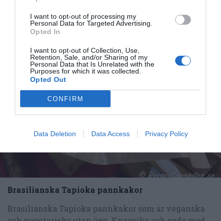
I want to opt-out of processing my
Personal Data for Targeted Advertising.
Opted In
I want to opt-out of Collection, Use,
RECEPT
Retention, Sale, and/or Sharing of my
Personal Data that Is Unrelated with the
Purposes for which it was collected.
Opted Out
CONFIRM
Data Deletion
Data Access
Privacy Policy
Brasilianska Tapioka pannkakor
Brasilianska Tapioka pannkakor som är veganska
och vegetariska utan ägg. Knaprika och goda med...