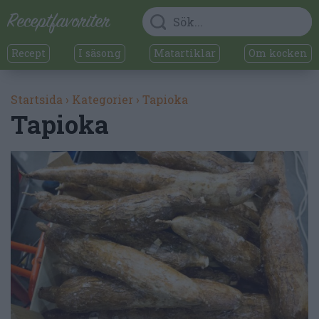
Recept
I säsong
Matartiklar
Om kocken
Startsida
›
Kategorier
›
Tapioka
Tapioka